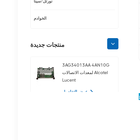
نورتل/سينا
الخوادم
منتجات جديدة
3AG34013AA 4AN10G
لمعدات الاتصالات Alcatel
Lucent
عرض التفاصيل
02350CDV 2.5 بوصة
SAS 1.2 تيرابايت 10K 12
جيجابت في الثانية محرك
الأقراص الصلبة للخادم
عرض التفاصيل