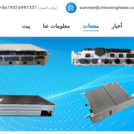
+8619376997331
summer@chinaxingheda.c
(وقت العمل)
أخبار
منتجات
معلومات عنا
بيت