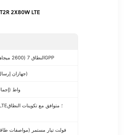
راديو إريكسون 2212 B7 KRC 161 628/1 2600 ميجاهرتز 2T2R 2X80W LTE
النطاق 7 (2600 ميجاهرتز)، متوافق مع معايير 3GPP
2T2R (جهازان إرسال، جهازان استقبال)
2×80 واط (إ
-48 فولت تيار مستمر (مواصفات طاقة