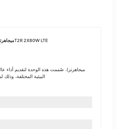
راديو إريكسون 2212 B7 KRC 161 628/1 2600 ميجاهرتز 2T2R 2X80W LTE
وحدة راديو عن بُعد خارجية صغيرة
 628/1
ميجاهرتز). صُممت هذه الوحدة لتقديم أداء ع
البيئية المختلفة، وذلك لمواقع محطات البث ذات السعة المتوسطة إلى العالية.