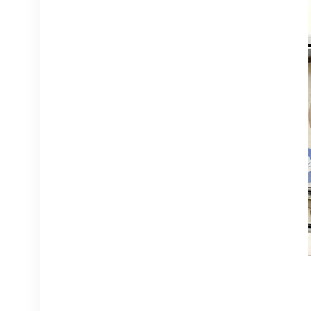
NOKIA APAF
474676A.101 RRU
معدات الاتصالات
عرض التفاصيل
محطة نوكيا AHEGC
474914A AirScale RRH
4T4R RRU الأساسية
عرض التفاصيل
نوكيا FUFAS
473288A.102 كابل ألياف
بصرية LC OD-LC OD
مزدوج 2 متر
عرض التفاصيل