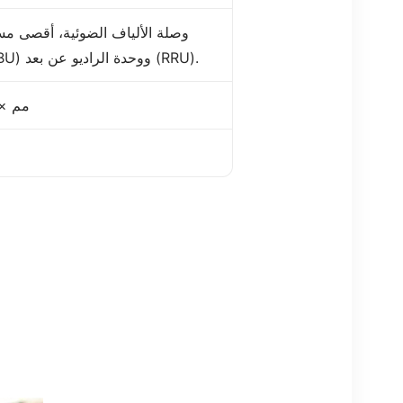
وحدة النطاق الأساسي (BBU) ووحدة الراديو عن بعد (RRU).
335 مم × 380 مم × 29