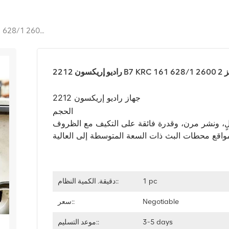
راديو إريكسون 2212 B7 KRC 161 628/1 2600 ميجاهرتز 2T2R 2X80W LTE
KRC 161
جهاز راديو إريكسون 2212 B7 برمز المنتج
الحجم (RRU) مصممة خصيصًا لنشر شبكات LTE و5G NR، ومُحسّنة للعمل على النطاق 7 (2600
الٍ، ونشر مرن، وقدرة فائقة على التكيف مع الظروف
1 pc
دقيقة. الكمية النظام::
Negotiable
سعر::
3-5 days
موعد التسليم::