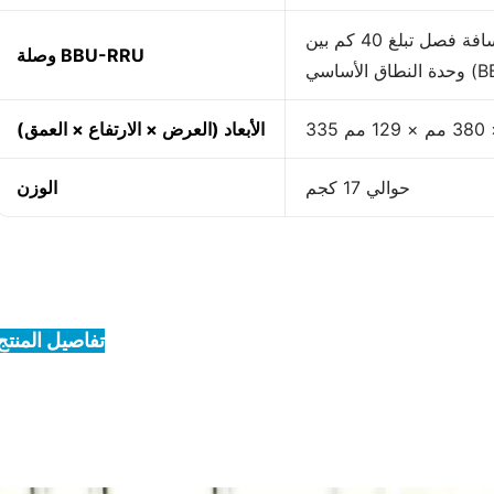
وصلة الألياف الضوئية، أقصى مسافة فصل تبلغ 40 كم بين
وصلة BBU-RRU
1 مم
الأبعاد (العرض × الارتفاع × العمق)
حوالي 17 كجم
الوزن
تفاصيل المنتج