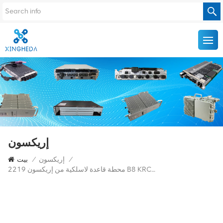
إريكسون
/
إريكسون
/
بيت
محطة قاعدة لاسلكية من إريكسون 2219 B8 KRC161670/1 KRC 161 670/1 900 ميجاهرتز