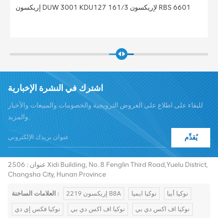
المحطة الأساسية BBU النطاق الأساسي إريكسون النطاق الأساسي
5212 KDU137 925/41 النطاق الأساسي 5212 لإريكسون
اشترك في النشرة الإخبارية
للبقاء على اطلاع على العروض الترويجية والخصومات والمبيعات والأخبار
والمزيد.
يُقدِّم
هاتف :
+8619376997331
summer@chinaxingheda.com
بريد إلكتروني :
عنوان : 2506 Xidi Building, No. 8 Fenglin Third Road,Yuelu District,
Changsha City, Hunan Province
نوكيا أبيا
نوكيا ايميا
إريكسون 2219 B8A
العلامات الساخنة :
نوكيا اف اكس دي بي
نوكيا اف اكس دي بي
نوكيا فكس إي دي