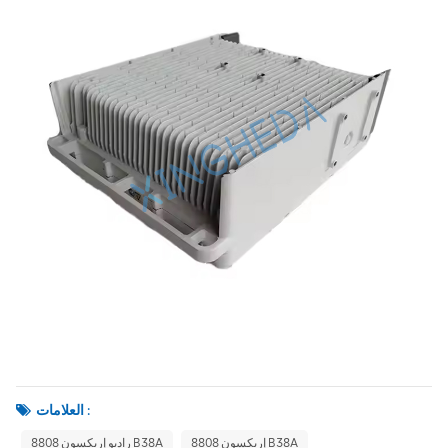
العلامات :
إريكسون 8808 B38A
راديو إريكسون 8808 B38A