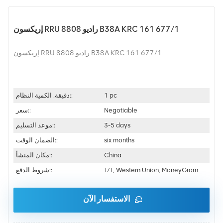
إريكسون RRU راديو 8808 B38A KRC 161 677/1
إريكسون RRU راديو 8808 B38A KRC 161 677/1
1 pc
دقيقة. الكمية النظام::
Negotiable
سعر::
3-5 days
موعد التسليم::
six months
الضمان الوقت::
China
مكان المنشأ::
T/T, Western Union, MoneyGram
شروط الدفع::
الاستفسار الآن