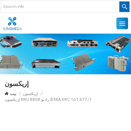
إريكسون
/
إريكسون
/
بيت
إريكسون RRU راديو 8808 B38A KRC 161 677/1