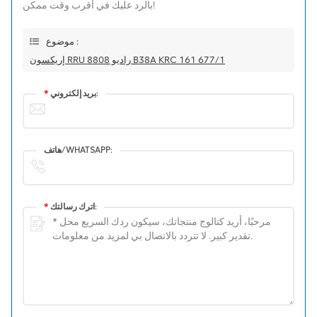
بالرد عليك في أقرب وقت ممكن!
موضوع :
إريكسون RRU راديو 8808 B38A KRC 161 677/1
بريد إلكتروني:
*
هاتف/WHATSAPP:
اترك رسالتك:
*