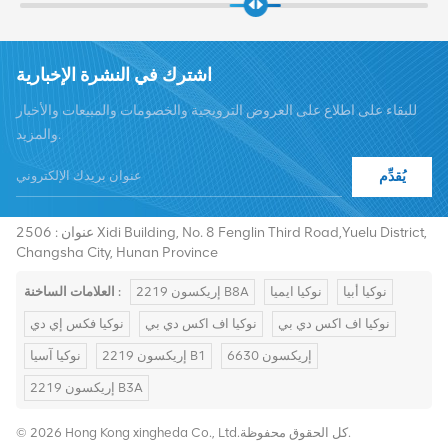
اشترك في النشرة الإخبارية
للبقاء على اطلاع على العروض الترويجية والخصومات والمبيعات والأخبار
والمزيد.
يُقدِّم
هاتف :
+8619376997331
summer@chinaxingheda.com
بريد إلكتروني :
عنوان : 2506 Xidi Building, No. 8 Fenglin Third Road,Yuelu District,
Changsha City, Hunan Province
نوكيا أبيا
نوكيا ايميا
إريكسون 2219 B8A
العلامات الساخنة :
نوكيا اف اكس دي بي
نوكيا اف اكس دي بي
نوكيا فكس إي دي
إريكسون 6630
إريكسون 2219 B1
نوكيا آسيا
إريكسون 2219 B3A
© 2026 Hong Kong xingheda Co., Ltd.كل الحقوق محفوظة.