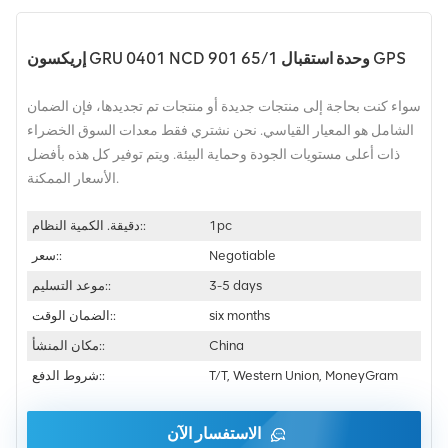
إريكسون GRU 0401 NCD 901 65/1 وحدة استقبال GPS
سواء كنت بحاجة إلى منتجات جديدة أو منتجات تم تجديدها، فإن الضمان
الشامل هو المعيار القياسي. نحن نشتري فقط معدات السوق الخضراء
ذات أعلى مستويات الجودة وحماية البيئة. ويتم توفير كل هذه بأفضل
الأسعار الممكنة.
1pc
دقيقة. الكمية النظام::
Negotiable
سعر::
3-5 days
موعد التسليم::
six months
الضمان الوقت::
China
مكان المنشأ::
T/T, Western Union, MoneyGram
شروط الدفع::
الاستفسار الآن