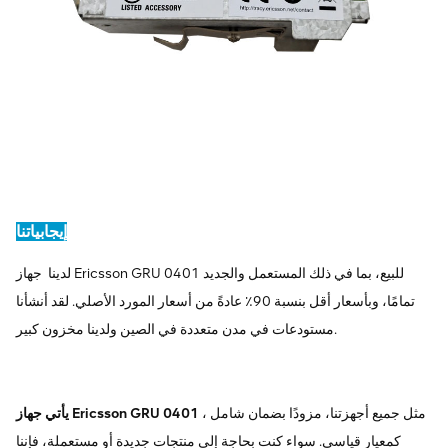
إيجابياتنا
للبيع، بما في ذلك المستعمل والجديد
جهاز Ericsson GRU 0401
لدينا
تمامًا، وبأسعار أقل بنسبة 90٪ عادةً من أسعار المورد الأصلي. لقد أنشأنا
مستودعات في مدن متعددة في الصين ولدينا مخزون كبير.
، مثل جميع أجهزتنا، مزودًا بضمان شامل
يأتي جهاز Ericsson GRU 0401
كمعيار قياسي. سواء كنت بحاجة إلى منتجات جديدة أو مستعملة، فإننا