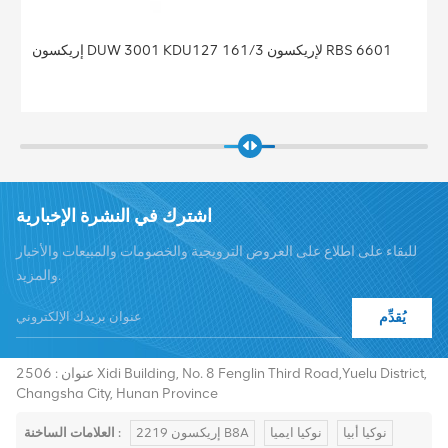
إريكسون DUW 3001 KDU127 161/3 لإريكسون RBS 6601
اشترك في النشرة الإخبارية
للبقاء على اطلاع على العروض الترويجية والخصومات والمبيعات والأخبار
والمزيد.
يُقدِّم
هاتف :
+8619376997331
summer@chinaxingheda.com
بريد إلكتروني :
عنوان : 2506 Xidi Building, No. 8 Fenglin Third Road,Yuelu District,
Changsha City, Hunan Province
نوكيا أبيا
نوكيا ايميا
إريكسون 2219 B8A
العلامات الساخنة :