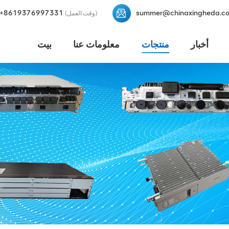
+8619376997331
summer@chinaxingheda.c
(وقت العمل)
أخبار
منتجات
معلومات عنا
بيت