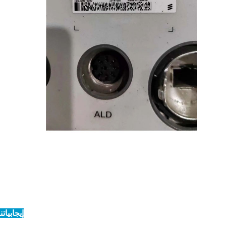
إيجابياتنا