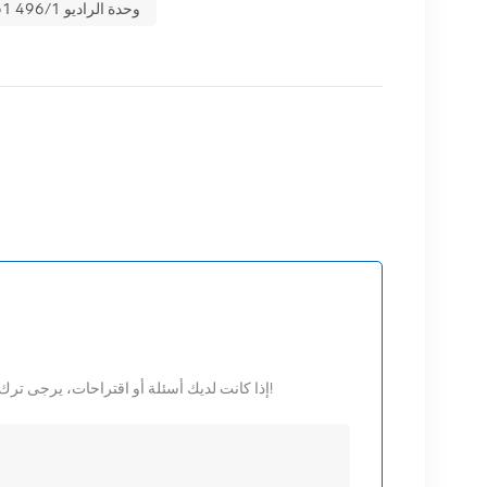
إريكسون راديو 2212 B3 KRC 161 496/1 وحدة الراديو
إذا كانت لديك أسئلة أو اقتراحات، يرجى ترك رسالة لنا، وسوف نقوم بالرد عليك في أقرب وقت ممكن!