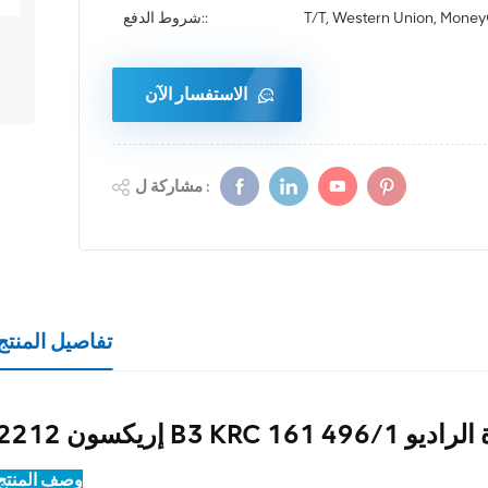
T/T, Western Union, Mon
شروط الدفع::
الاستفسار الآن
مشاركة ل :
تفاصيل المنتج
B3 KRC 161 49 وحدة الراديو
وصف المنتج