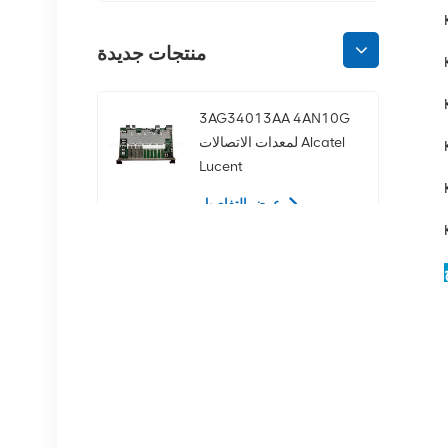
منتجات جديدة
3AG34013AA 4AN10G
لمعدات الاتصالات Alcatel
Lucent
عرض التفاصيل
02350CDV 2.5 بوصة
SAS 1.2 تيرابايت 10K 12
جيجابت في الثانية محرك
الأقراص الصلبة للخادم
عرض التفاصيل
NOKIA APAF
474676A.101 RRU