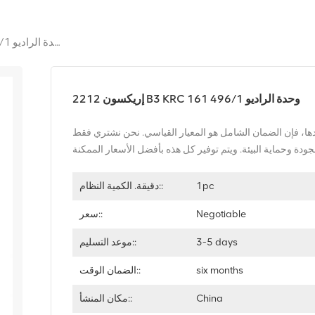
إريكسون 2212 B3 KRC 161 496/1 وحدة الراديو
إريكسون 2212 B3 KRC 161 496/1 وحدة الراديو
ها، فإن الضمان الشامل هو المعيار القياسي. نحن نشتري فقط
1pc
دقيقة. الكمية النظام::
Negotiable
سعر::
3-5 days
موعد التسليم::
six months
الضمان الوقت::
China
مكان المنشأ::