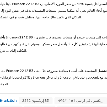
لدينا جهاز Ericsson 2212 B3 للبيع، بما في ذلك الأجهزة المجددة والجديدة، وعادة ما يكون السعر أقل بنسبة 90% من سعر المورد ا
 أنحاء العالم يعني أنه يمكننا تسليم المنتجات المستبدلة بدقة في نفس اليوم إلى
المكان الذي تكون هناك حاجة إليها، وتقليل وقت توقف الشبكة.
، مثل جميع أجهزتنا، ضمانًا شاملاً كمعيار قياسي. سواء كنت بحاجة إلى منتجات جديدة أو منتجات مجددة، فإننا نشتري
يأخذ Ericsson 2212 B3
ية البيئة. يتم توفير كل ذلك بأفضل سعر ممكن، وسيتم نقل قدر كبير من فعالية
التكلفة إليك مباشرةً.
يمثل Ericsson 2212 B3 منتجًا واحدًا فقط في مجموعة أجهزتنا ذات المستوى العالمي. تشتمل المحفظة على أسماء صناعية
Nokia وHuawei وZTE وSiemens وNortel وEricsson وAlcatel وLucent، وما إلى ذلك. لدينا الكثير من المخزون، شكرًا جزيلاً لك
العملاء.
إريكسون كي آر سي 161 496/1
إريكسون 2212 B3
العلامات :