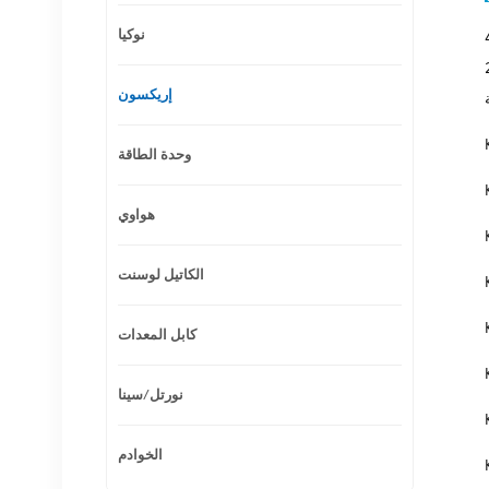
نوكيا
 بعد RRU تستخدم في شبكات 4G LTE. يعمل في نطاق تردد
إريكسون
وحدة الطاقة
هواوي
الكاتيل لوسنت
كابل المعدات
نورتل/سينا
الخوادم