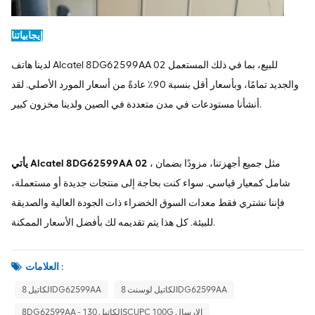
إيجابياتنا
لدينا هاتف Alcatel 8DG62599AA 02 للبيع، بما في ذلك المستعمل
والجديد تمامًا، وبأسعار أقل بنسبة 90٪ عادةً من أسعار المورد الأصلي. لقد
أنشأنا مستودعات في مدن متعددة في الصين ولدينا مخزون كبير.
، مثل جميع أجهزتنا، مزودًا بضمان
يأتي Alcatel 8DG62599AA 02
شامل كمعيار قياسي. سواء كنت بحاجة إلى منتجات جديدة أو مستعملة،
فإننا نشتري فقط معدات السوق الخضراء ذات الجودة العالية والصديقة
للبيئة. كل هذا يتم تقديمه لك بأفضل الأسعار الممكنة.
العلامات :
الكاتيل لوسنت 8DG62599AA
الكاتيل 8DG62599AA
8DG62599AA - الكاتيل 130SCUPC 100G الإرسال