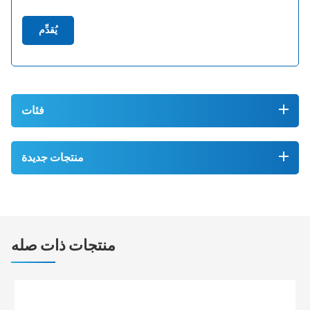
يُقدِّم
فئات
منتجات جديدة
منتجات ذات صله