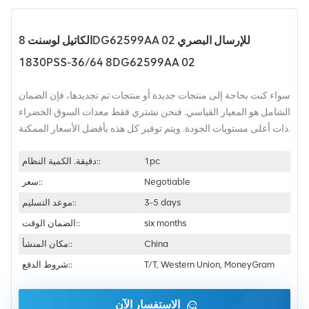
الكاتيل لوسنت 8DG62599AA 02 للإرسال البصري
1830PSS-36/64 8DG62599AA 02
سواء كنت بحاجة إلى منتجات جديدة أو منتجات تم تجديدها، فإن الضمان
الشامل هو المعيار القياسي. فنحن نشتري فقط معدات السوق الخضراء
ذات أعلى مستويات الجودة. ويتم توفير كل هذه بأفضل الأسعار الممكنة.
1pc
دقيقة. الكمية النظام::
Negotiable
سعر::
3-5 days
موعد التسليم::
six months
الضمان الوقت::
China
مكان المنشأ::
T/T, Western Union, MoneyGram
شروط الدفع::
الاستفسار الآن