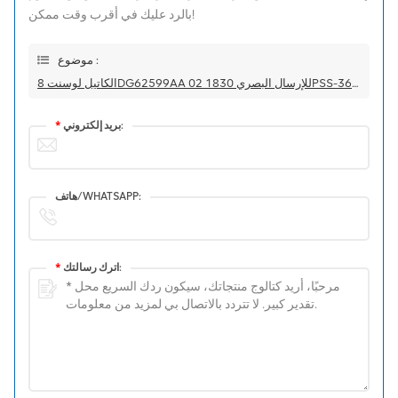
بالرد عليك في أقرب وقت ممكن!
موضوع :
الكاتيل لوسنت 8DG62599AA 02 للإرسال البصري 1830PSS-36/64 8DG62599AA 02
بريد إلكتروني:
*
هاتف/WHATSAPP:
اترك رسالتك:
*