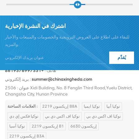
اشترك في النشرة الإخبارية
للبقاء على اطلاع على العروض الترويجية والخصومات والمبيعات والأخبار
والمزيد.
يُقدِّم
هاتف :
+8619376997331
summer@chinaxingheda.com
بريد إلكتروني :
عنوان : 2506 Xidi Building, No. 8 Fenglin Third Road,Yuelu District,
Changsha City, Hunan Province
نوكيا أبيا
نوكيا ايميا
إريكسون 2219 B8A
العلامات الساخنة :
نوكيا اف اكس دي بي
نوكيا اف اكس دي بي
نوكيا فكس إي دي
إريكسون 6630
إريكسون 2219 B1
نوكيا آسيا
إريكسون 2219 B3A