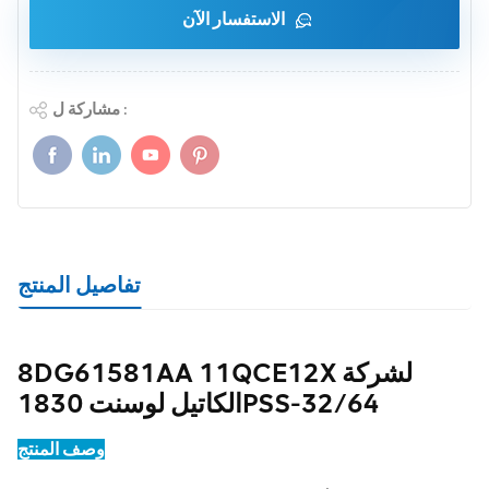
الاستفسار الآن
مشاركة ل :
تفاصيل المنتج
8DG61581AA 11QCE12X لشركة
الكاتيل لوسنت 1830PSS-32/64
وصف المنتج