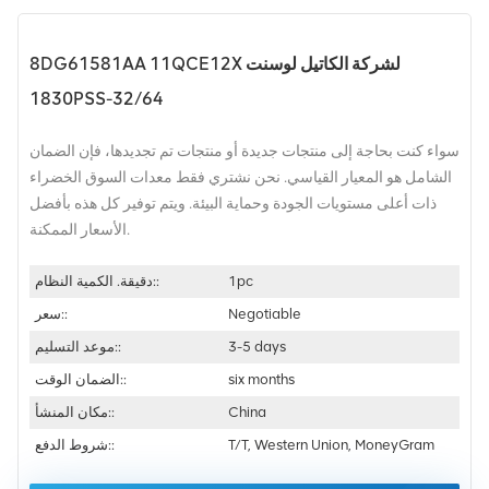
8DG61581AA 11QCE12X لشركة الكاتيل لوسنت
1830PSS-32/64
سواء كنت بحاجة إلى منتجات جديدة أو منتجات تم تجديدها، فإن الضمان
الشامل هو المعيار القياسي. نحن نشتري فقط معدات السوق الخضراء
ذات أعلى مستويات الجودة وحماية البيئة. ويتم توفير كل هذه بأفضل
الأسعار الممكنة.
1pc
دقيقة. الكمية النظام::
Negotiable
سعر::
3-5 days
موعد التسليم::
six months
الضمان الوقت::
China
مكان المنشأ::
T/T, Western Union, MoneyGram
شروط الدفع::