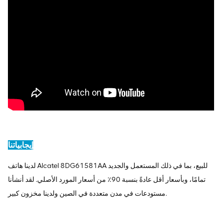
إيجابياتنا
لدينا هاتف Alcatel 8DG61581AA للبيع، بما في ذلك المستعمل والجديد
تمامًا، وبأسعار أقل عادةً بنسبة 90٪ من أسعار المورد الأصلي. لقد أنشأنا
مستودعات في مدن متعددة في الصين ولدينا مخزون كبير.