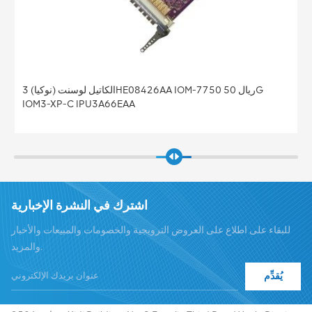
الكاتيل لوسنت (نوكيا) 3HE08426AA IOM-7750 ريال 50G
IOM3-XP-C IPU3A66EAA
اشترك في النشرة الإخبارية
للبقاء على اطلاع على العروض الترويجية والخصومات والمبيعات والأخبار
والمزيد.
يُقدِّم
هاتف :
+8619376997331
summer@chinaxingheda.com
بريد إلكتروني :