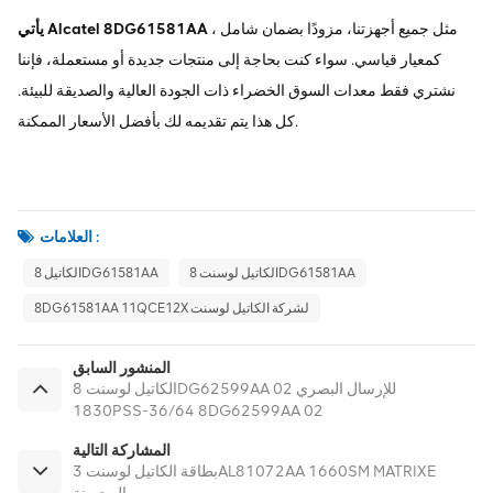
، مثل جميع أجهزتنا، مزودًا بضمان شامل
يأتي Alcatel 8DG61581AA
كمعيار قياسي. سواء كنت بحاجة إلى منتجات جديدة أو مستعملة، فإننا
نشتري فقط معدات السوق الخضراء ذات الجودة العالية والصديقة للبيئة.
كل هذا يتم تقديمه لك بأفضل الأسعار الممكنة.
العلامات :
الكاتيل لوسنت 8DG61581AA
الكاتيل 8DG61581AA
8DG61581AA 11QCE12X لشركة الكاتيل لوسنت
المنشور السابق
الكاتيل لوسنت 8DG62599AA 02 للإرسال البصري
1830PSS-36/64 8DG62599AA 02
المشاركة التالية
بطاقة الكاتيل لوسنت 3AL81072AA 1660SM MATRIXE