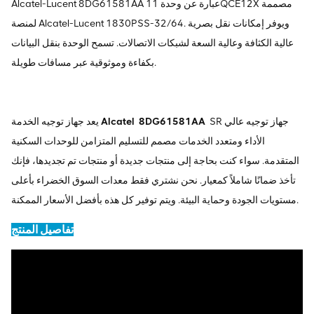
Alcatel-Lucent 8DG61581AA عبارة عن وحدة 11QCE12X مصممة
لمنصة Alcatel-Lucent 1830PSS-32/64. ويوفر إمكانات نقل بصرية
عالية الكثافة وعالية السعة لشبكات الاتصالات. تسمح الوحدة بنقل البيانات
بكفاءة وموثوقية عبر مسافات طويلة.
SR جهاز توجيه عالي
8DG61581AA
Alcatel
يعد جهاز توجيه الخدمة
الأداء ومتعدد الخدمات مصمم للتسليم المتزامن للوحدات السكنية
المتقدمة. سواء كنت بحاجة إلى منتجات جديدة أو منتجات تم تجديدها، فإنك
تأخذ ضمانًا شاملاً كمعيار. نحن نشتري فقط معدات السوق الخضراء بأعلى
مستويات الجودة وحماية البيئة. ويتم توفير كل هذه بأفضل الأسعار الممكنة.
تفاصيل المنتج