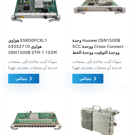
وحدة Huawei OSN1500B
هواوي SSRD0PCXL1
SCC ووحدة Cross-Connect
03052710 هواوي
ووحدة التوقيت ووحدة الخط
OSN1500B STM-1 155M
STM-16 2.5G المتكاملة
خط SCC وحدة التوقيت
سواء كنت بحاجة إلى منتجات
سواء كنت بحاجة إلى منتجات
SSRDPCXL1614 المجهزة
جديدة أو منتجات مجددة، فهذا
جديدة أو منتجات مجددة، فهذا
بوحدة SFP واحدة L-16.2
أمر شامل الضمان كمعيار. نحن
أمر شامل الضمان كمعيار. نحن
بطول 80 كم
ديتيالس
ديتيالس
فقط نشتري معدات السوق
فقط نشتري معدات السوق
الخضراء من اعلى جودة . ويتم
الخضراء من اعلى جودة . ويتم
توفير كل هذه بأفضل الأسعار
توفير كل هذه بأفضل الأسعار
الممكنة.
الممكنة.