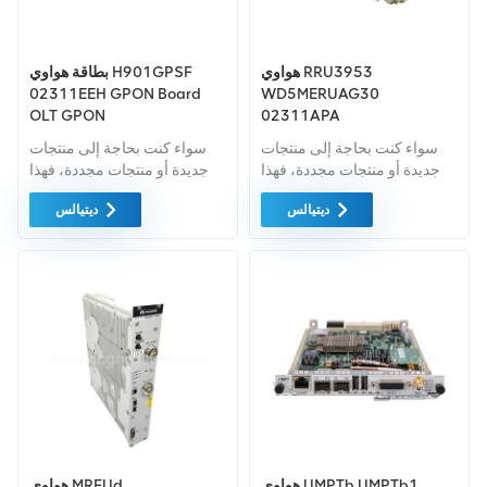
هواوي RRU3953
بطاقة هواوي H901GPSF
02311EEH GPON Board
WD5MERUAG30
OLT GPON
02311APA
GPHF/H901GPSF
سواء كنت بحاجة إلى منتجات
سواء كنت بحاجة إلى منتجات
16xGPON
جديدة أو منتجات مجددة، فهذا
جديدة أو منتجات مجددة، فهذا
أمر شامل الضمان كمعيار. نحن
أمر شامل الضمان كمعيار. نحن
ديتيالس
ديتيالس
فقط نشتري معدات السوق
فقط نشتري معدات السوق
الخضراء من اعلى جودة . ويتم
الخضراء من اعلى جودة . ويتم
توفير كل هذه بأفضل الأسعار
توفير كل هذه بأفضل الأسعار
الممكنة.
الممكنة.
هواوي UMPTb UMPTb1
هواوي MRFUd