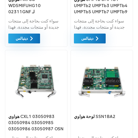
WD5MIFUHG10
UMPTb2 UMPTb3 UMPTb4
UMPTb5 UMPTb7 UMPTb9
02311GNF لـ
ل BBU 5900 هواوي
BTS3900/BTS5900
سواء كنت بحاجة إلى منتجات
سواء كنت بحاجة إلى منتجات
BBU3900 3910
جديدة أو منتجات مجددة، فهذا
جديدة أو منتجات مجددة، فهذا
أمر شامل الضمان كمعيار. نحن
أمر شامل الضمان كمعيار. نحن
ديتيالس
ديتيالس
فقط نشتري معدات السوق
فقط نشتري معدات السوق
الخضراء من اعلى جودة . ويتم
الخضراء من اعلى جودة . ويتم
توفير كل هذه بأفضل الأسعار
توفير كل هذه بأفضل الأسعار
الممكنة.
الممكنة.
لوحة هواوي SSN1BA2
هواوي CXL1 03050983
03050984 03050985
03050986 03050987 OSN
2500 SSQ1CXL110