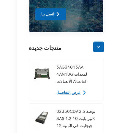
اتصل بنا
منتجات جديدة
3AG34013AA
4AN10G لمعدات
الاتصالات Alcatel
Lucent
عرض التفاصيل
02350CDV 2.5 بوصة
SAS 1.2 تيرابايت 10K
12 جيجابت في الثانية
محرك الأقراص الصلبة