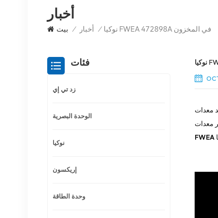
أخبار
نوكيا FWEA 472898A في المخزون
/
أخبار
/
بيت
فئات
OCT
زد تي إي
Nokia Micro Base Station Equipme حلاً متعدد الاستخدامات وصغير الحجم مصممًا لعمليات النشر الداخلية. يتم
الوحدة البصرية
FWEA
نوكيا
إريكسون
وحدة الطاقة