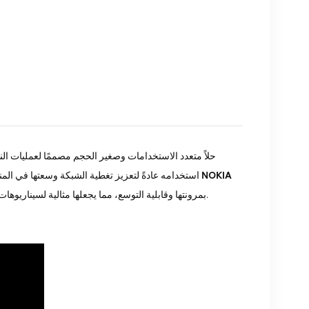
NOKIA
استخدامه عادةً لتعزيز تغطية الشبكة وسعتها في المناطق التي قد لا تكون فيها محطات قاعدة الماكرو التقليدية مناسبة أو مجدية. تشتهر معدات
بمرونتها وقابلية التوسع، مما يجعلها مثالية لسيناريوهات النشر المختلفة، مثل الأماكن العامة والمؤسسات والبيئات الخارجية الأصغر حجمًا.