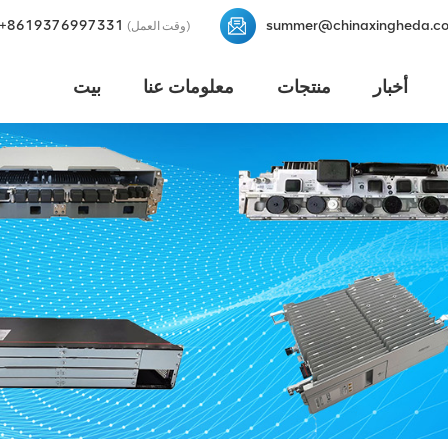
+8619376997331
summer@chinaxingheda.c
(وقت العمل)
أخبار
منتجات
معلومات عنا
بيت