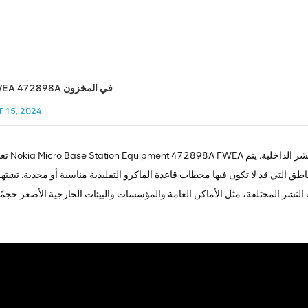
نوكيا FWEA 472898A في المخزون
 15, 2024
تعد معدات nt 472898A FWEA