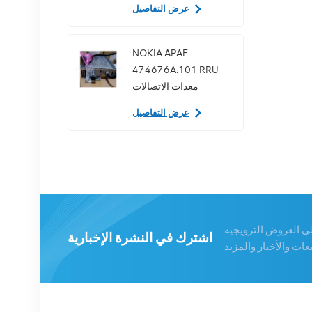
عرض التفاصيل
للخادم
NOKIA APAF
474676A.101 RRU
معدات الاتصالات
عرض التفاصيل
محطة نوكيا AHEGC
474914A AirScale
RRH 4T4R RRU
الأساسية
عرض التفاصيل
لى العروض الترويجية
اشترك في النشرة الإخبارية
نوكيا FUFAS
473288A.102 كابل
ألياف بصرية LC OD-LC
OD مزدوج 2 متر