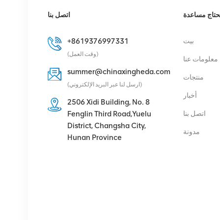
عرض التفاصيل
حتاج مساعدة
اتصل بنا
1662SMC
بيت
+8619376997331
3AL98324AA
(وقت العمل)
معلومات عنا
SYNTH4V2 لمعدات
summer@chinaxingheda.com
الاتصالات Alcatel
منتجات
عرض التفاصيل
Lucent
(ارسل لنا عبر البريد الإلكتروني)
أخبار
2506 Xidi Building, No. 8
إريكسون 2212 B31
اتصل بنا
Fenglin Third Road,Yuelu
KRC 161 893/1 وحدة
District, Changsha City,
مدونة
الراديو عن بعد
Hunan Province
عرض التفاصيل
هواوي RRU5909
02311TBD
WD5M215909GB
للأوضاع المتعددة 2100