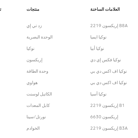
العلامات الساخنة
منتجات
ت
إريكسون 2219 B8A
زد تي إي
نوكيا ايميا
الوحدة البصرية
نوكيا أبيا
نوكيا
نوكيا فكس إي دي
إريكسون
نوكيا اف اكس دي بي
وحدة الطاقة
نوكيا اف اكس دي بي
هواوي
نوكيا آسيا
الكاتيل لوسنت
إريكسون 2219 B1
كابل المعدات
إريكسون 6630
نورتل/سينا
إريكسون 2219 B3A
الخوادم