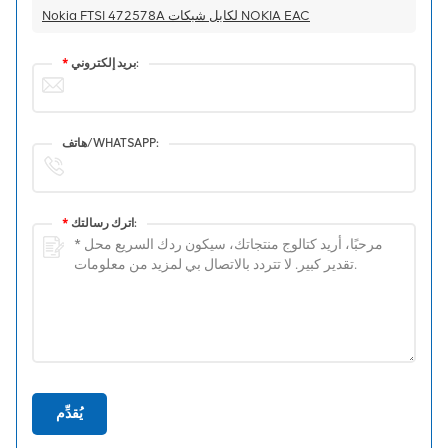
Nokia FTSI 472578A لكابل شبكات NOKIA EAC
بريد إلكتروني:
*
هاتف/WHATSAPP:
اترك رسالتك:
*
يُقدِّم