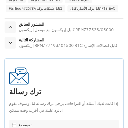
كابل نوكيا الأصلي كابل FTSI EAC
Ftsi Eac 472578A لكابل شبكات نوكيا
المنشور السابق
كابل إريكسون مع موصل إريكسون RPM777528/05000
المشاركة التالية
إريكسون RPM777193/ 01500 R1C كابل اتصالات الإشارة
ترك رسالة
إذا كانت لديك أسئلة أو اقتراحات، يرجى ترك رسالة لنا، وسوف نقوم
بالرد عليك في أقرب وقت ممكن!
موضوع :