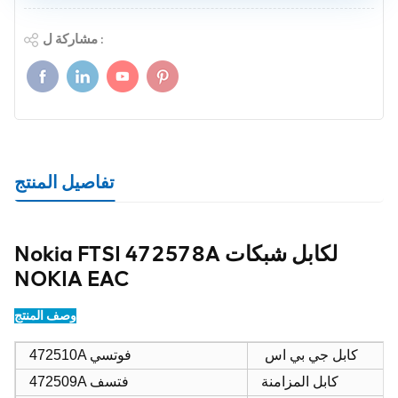
مشاركة ل :
تفاصيل المنتج
Nokia FTSI 472578A لكابل شبكات
NOKIA EAC
وصف المنتج
كابل جي بي اس
472510A فوتسي
كابل المزامنة
472509A فتسف