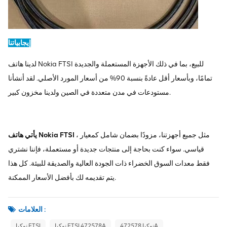
إيجابياتنا
لدينا هاتف Nokia FTSI للبيع، بما في ذلك الأجهزة المستعملة والجديدة
تمامًا، وبأسعار أقل عادةً بنسبة 90% من أسعار المورد الأصلي. لقد أنشأنا
مستودعات في مدن متعددة في الصين ولدينا مخزون كبير.
، مثل جميع أجهزتنا، مزودًا بضمان شامل كمعيار
يأتي هاتف Nokia FTSI
قياسي. سواء كنت بحاجة إلى منتجات جديدة أو مستعملة، فإننا نشتري
فقط معدات السوق الخضراء ذات الجودة العالية والصديقة للبيئة. كل هذا
يتم تقديمه لك بأفضل الأسعار الممكنة.
العلامات :
نوكيا 472578A
نوكيا FTSI 472578A
نوكيا FTSI