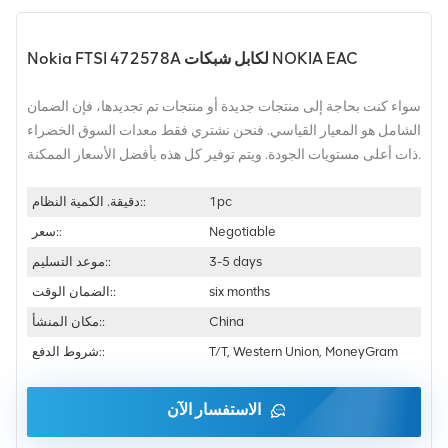
Nokia FTSI 472578A لكابل شبكات NOKIA EAC
سواء كنت بحاجة إلى منتجات جديدة أو منتجات تم تجديدها، فإن الضمان
الشامل هو المعيار القياسي. فنحن نشتري فقط معدات السوق الخضراء
ذات أعلى مستويات الجودة. ويتم توفير كل هذه بأفضل الأسعار الممكنة.
1pc
دقيقة. الكمية النظام::
Negotiable
سعر::
3-5 days
موعد التسليم::
six months
الضمان الوقت::
China
مكان المنشأ::
T/T, Western Union, MoneyGram
شروط الدفع::
الاستفسار الآن