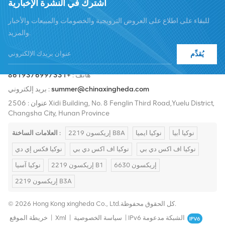
اشترك في النشرة الإخبارية
للبقاء على اطلاع على العروض الترويجية والخصومات والمبيعات والأخبار
والمزيد.
يُقدِّم
هاتف :
+8619376997331
summer@chinaxingheda.com
بريد إلكتروني :
عنوان : 2506 Xidi Building, No. 8 Fenglin Third Road,Yuelu District,
Changsha City, Hunan Province
نوكيا أبيا
نوكيا ايميا
إريكسون 2219 B8A
العلامات الساخنة :
نوكيا اف اكس دي بي
نوكيا اف اكس دي بي
نوكيا فكس إي دي
إريكسون 6630
إريكسون 2219 B1
نوكيا آسيا
إريكسون 2219 B3A
© 2026 Hong Kong xingheda Co., Ltd.كل الحقوق محفوظة.
IPv6 الشبكة مدعومة
|
سياسة الخصوصية
|
Xml
|
خريطة الموقع