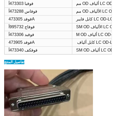
فوفبا 473303أ
فوفاس 473288أ
فوفد 473305A
فوفاج 995732أ
فوفبد 473306أ
فوفد 473905A
فوفكف 473340أ
تفاصيل المنتج