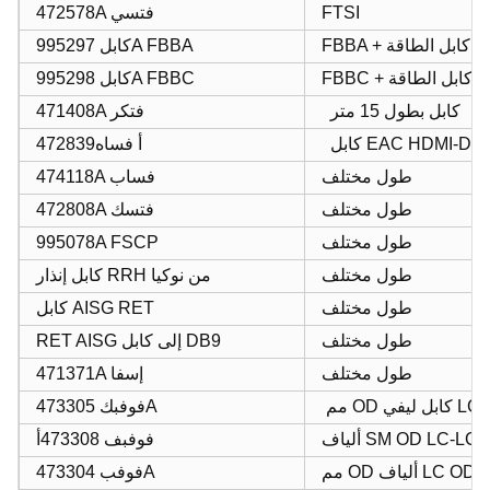
FTSI
472578A فتسي
FBBA + كابل الطاقة
كابل 995297A FBBA
FBBC + كابل الطاقة
كابل 995298A FBBC
كابل بطول 15 متر
471408A فتكر
ابل EAC HDMI-D37
472839أ فساه
طول مختلف
474118A فساب
طول مختلف
472808A فتسك
طول مختلف
995078A FSCP
طول مختلف
كابل إنذار RRH من نوكيا
طول مختلف
كابل AISG RET
طول مختلف
RET AISG إلى كابل DB9
طول مختلف
471371A إسفا
فوفبك 473305A
فوفبف 473308أ
فوفب 473304A