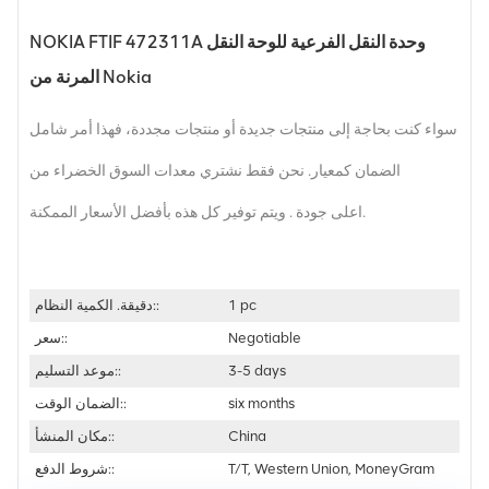
NOKIA FTIF 472311A وحدة النقل الفرعية للوحة النقل
المرنة من Nokia
سواء كنت بحاجة إلى منتجات جديدة أو منتجات مجددة، فهذا أمر شامل
الضمان كمعيار. نحن فقط نشتري معدات السوق الخضراء من
اعلى جودة . ويتم توفير كل هذه بأفضل الأسعار الممكنة.
1 pc
دقيقة. الكمية النظام::
Negotiable
سعر::
3-5 days
موعد التسليم::
six months
الضمان الوقت::
China
مكان المنشأ::
T/T, Western Union, MoneyGram
شروط الدفع::