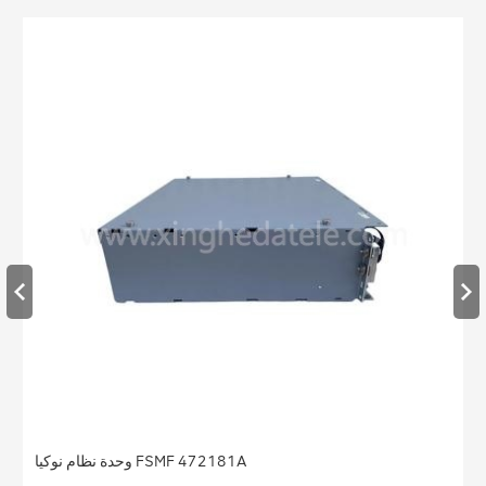
وحدة نظام نوكيا FSMF 472181A