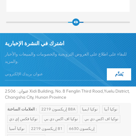
اشترك في النشرة الإخبارية
للبقاء على اطلاع على العروض الترويجية والخصومات والمبيعات والأخبار
والمزيد.
يُقدِّم
هاتف :
+8619376997331
summer@chinaxingheda.com
بريد إلكتروني :
عنوان : 2506 Xidi Building, No. 8 Fenglin Third Road,Yuelu District,
Changsha City, Hunan Province
نوكيا أبيا
نوكيا ايميا
إريكسون 2219 B8A
العلامات الساخنة :
نوكيا اف اكس دي بي
نوكيا اف اكس دي بي
نوكيا فكس إي دي
إريكسون 6630
إريكسون 2219 B1
نوكيا آسيا