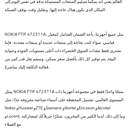
العالم يعني أنه يمكننا تسليم المنتجات المستبدلة بدقة في نفس اليوم إلى
المكان الذي تكون هناك حاجة إليها، وتقليل وقت توقف الشبكة.
NOKIA FTIF 472311A، مثل جميع أجهزتنا، يأخذ الضمان الشامل كمعيار
قياسي. سواء كنت بحاجة إلى منتجات جديدة أو منتجات مجددة، فإننا
نشتري فقط معدات السوق الخضراء ذات أعلى مستويات الجودة وحماية
البيئة. يتم توفير كل ذلك بأفضل سعر ممكن، وسيتم نقل قدر كبير من
فعالية التكلفة إليك مباشرةً.
يمثل NOKIA FTIF 472311A منتجًا واحدًا فقط في مجموعة أجهزتنا ذات
المستوى العالمي. تشتمل المحفظة على أسماء صناعية معروفة جدًا، مثل
Nokia وHuawei وZTE وSiemens وNortel وEricsson وAlcatel
وLucent، وما إلى ذلك. لدينا الكثير من المخزون، شكرًا جزيلاً لك لمشاركته
مع العملاء.