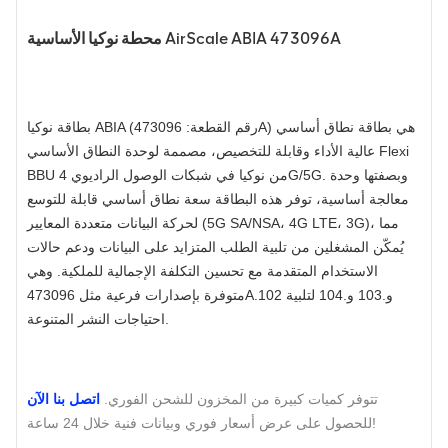
محطة نوكيا الأساسية AirScale ABIA 473096A
بطاقة نوكيا ABIA (رقم القطعة: 473096A) هي بطاقة نطاق أساسي
عالية الأداء وقابلة للتخصيص، مصممة لوحدة النطاق الأساسي Flexi
BBU من نوكيا في شبكات الوصول الراديوي 4G/5G. وبصفتها وحدة
معالجة أساسية، توفر هذه البطاقة سعة نطاق أساسي قابلة للتوسع
لحركة البيانات متعددة المعايير (5G SA/NSA، 4G LTE، 3G)، مما
يُمكّن المشغلين من تلبية الطلب المتزايد على البيانات ودعم حالات
الاستخدام المتقدمة مع تحسين التكلفة الإجمالية للملكية. وهي
متوفرة بإصدارات فرعية مثل 473096A.102 و.103 و.104 لتلبية
احتياجات النشر المتنوعة.
تتوفر كميات كبيرة من المخزون للشحن الفوري.
اتصل بنا الآن
للحصول على عرض أسعار فوري وبيانات فنية خلال 24 ساعة!