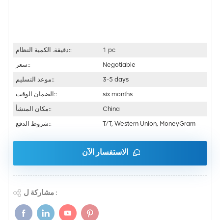
1 pc
دقيقة. الكمية النظام::
Negotiable
سعر::
3-5 days
موعد التسليم::
six months
الضمان الوقت::
China
مكان المنشأ::
T/T, Western Union, MoneyGram
شروط الدفع::
الاستفسار الآن
مشاركة ل :