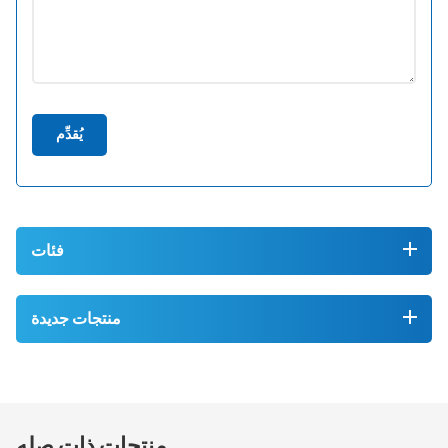
يُقدِّم
فئات
منتجات جديدة
منتجات ذات صله