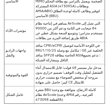
MIMO الضخمة. ويعمل بالتزامن مع بطاقة التحكم
الأساسي
المشتركة ASIA (473095A) وبطاقات
AMIA/ABIO لتوفير وظائف كاملة لوحدة النطاق
الأساسي (BBU).
يساهم في إنتاجية نظام AirScale التي تصل إلى
84 جيجابت في الثانية ودعم أكثر من 90000
مؤشرات الأداء
مستخدم متزامن؛ وتتوسع السعة بشكل خطي عن
طريق إضافة المزيد من بطاقات ABIA.
منافذ CPRI/eCPRI في اللوحة الأمامية لتوصيل
RRU؛ تتكامل مع وصلة 1/10/25 GE الخلفية عبر
واجهات الراديو
منافذ SFP28 الخاصة ببطاقة ASIA؛ تدعم تجميع
والنقل
الناقل ومشاركة الشبكة.
مدخل تيار مستمر 48 فولت؛ قابل للاستبدال أثناء
التشغيل لتقليل وقت التوقف؛ تصميم حراري بدون
القوة والموثوقية
مروحة أو منخفض الضوضاء مع مشتت حراري
كبير؛ حاصل على شهادة CE للامتثال.
شفرة BBU كاملة الارتفاع، متوافقة مع وحدة
نظام AirScale (وحدة AMIA الفرعية، رقم
عامل الشكل
القطعة 473098A).