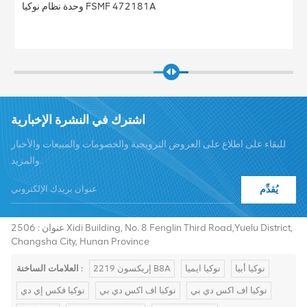
محطة نوكيا FRGU RRU 472956A FLEXI RF MODULE 6TX
2100 الأساسية
اشترك في النشرة الإخبارية
للبقاء على اطلاع على العروض الترويجية والخصومات والمبيعات والأخبار
والمزيد.
يُقدِّم
هاتف :
+8619376997331
summer@chinaxingheda.com
بريد إلكتروني :
عنوان : 2506 Xidi Building, No. 8 Fenglin Third Road,Yuelu District,
Changsha City, Hunan Province
نوكيا أبيا
نوكيا ايميا
إريكسون 2219 B8A
العلامات الساخنة :
نوكيا اف اكس دي بي
نوكيا اف اكس دي بي
نوكيا فكس إي دي