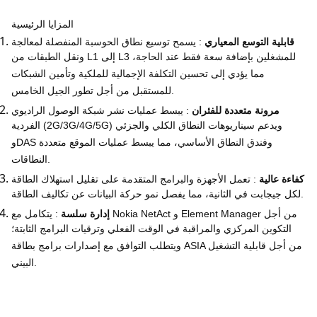
المزايا الرئيسية
قابلية التوسع المعياري
: يسمح توسيع نطاق الحوسبة المنفصلة لمعالجة
ونقل الطبقات من L1 إلى L3 للمشغلين بإضافة سعة فقط عند الحاجة،
مما يؤدي إلى تحسين التكلفة الإجمالية للملكية وتأمين الشبكات
للمستقبل من أجل تطور الجيل الخامس.
مرونة متعددة للفئران
: يبسط عمليات نشر شبكة الوصول الراديوي
الفردية (2G/3G/4G/5G) ويدعم سيناريوهات النطاق الكلي والجزئي
وDAS وفندق النطاق الأساسي، مما يبسط عمليات الموقع متعددة
النطاقات.
كفاءة عالية
: تعمل الأجهزة والبرامج المتقدمة على تقليل استهلاك الطاقة
لكل جيجابت في الثانية، مما يفصل نمو حركة البيانات عن تكاليف الطاقة.
إدارة سلسة
: يتكامل مع Nokia NetAct و Element Manager من أجل
التكوين المركزي والمراقبة في الوقت الفعلي وترقيات البرامج الثابتة؛
ويتطلب التوافق مع إصدارات برامج بطاقة ASIA من أجل قابلية التشغيل
البيني.