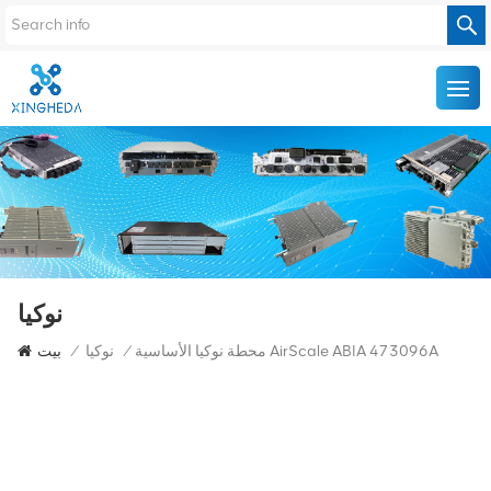
نوكيا
محطة نوكيا الأساسية AirScale ABIA 473096A
/
نوكيا
/
بيت