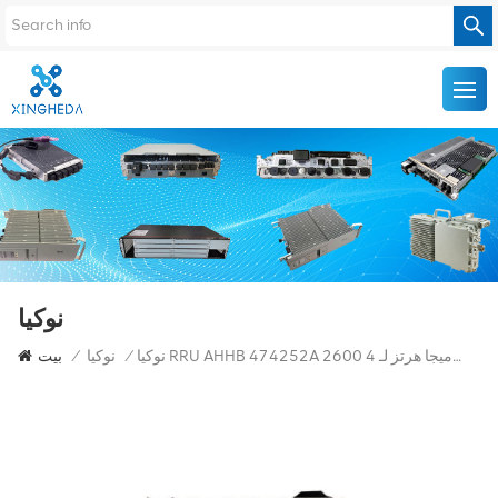
نوكيا
نوكيا RRU AHHB 474252A 2600 ميجا هرتز لـ 4G LTE RRU
/
نوكيا
/
بيت