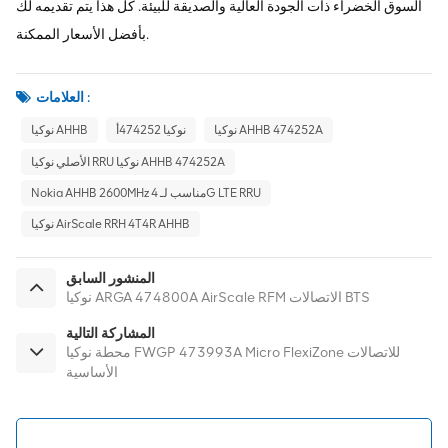
السوق الخضراء ذات الجودة العالية والصديقة للبيئة. كل هذا يتم تقديمه لك
بأفضل الأسعار الممكنة.
العلامات :
نوكيا AHHB 474252A
نوكيا 474252أ
نوكيا AHHB
الأصلي نوكيا RRU نوكيا AHHB 474252A
Nokia AHHB 2600MHz مناسب لـ 4G LTE RRU
نوكيا AirScale RRH 4T4R AHHB
المنشور السابق
نوكيا ARGA 474800A AirScale RFM الاتصالات BTS
المشاركة التالية
محطة نوكيا FWGP 473993A Micro FlexiZone للاتصالات
الأساسية