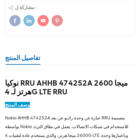
مشاركة ل :
تفاصيل المنتج
نوكيا RRU AHHB 474252A 2600 ميجا
هرتز لـ 4G LTE RRU
وصف المنتج
Nokia AHHB 474252A عبارة عن وحدة راديو عن بعد RRU مصممة
بواسطة Nokia للاستخدام في شبكات الاتصالات. يعمل في نطاق التردد
2600 ميجا هرتز، والذي يستخدم عادة لتقنيات 4G LTE. وباعتبارها وحدة