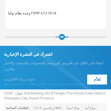
وحدة نظام نوكيا FSMF 472181A
اشترك في النشرة الإخبارية
للبقاء على اطلاع على العروض الترويجية والخصومات والمبيعات والأخبار
والمزيد.
يُقدِّم
هاتف :
+8619376997331
summer@chinaxingheda.com
بريد إلكتروني :
عنوان : 2506 Xidi Building, No. 8 Fenglin Third Road,Yuelu District,
Changsha City, Hunan Province
نوكيا أبيا
نوكيا ايميا
إريكسون 2219 B8A
العلامات الساخنة :