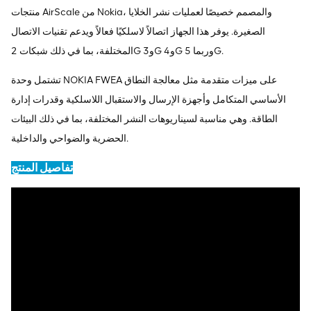
منتجات AirScale من Nokia، والمصمم خصيصًا لعمليات نشر الخلايا
الصغيرة. يوفر هذا الجهاز اتصالاً لاسلكيًا فعالاً ويدعم تقنيات الاتصال
المختلفة، بما في ذلك شبكات 2G و3G و4G وربما 5G.
تشتمل وحدة NOKIA FWEA على ميزات متقدمة مثل معالجة النطاق
الأساسي المتكامل وأجهزة الإرسال والاستقبال اللاسلكية وقدرات إدارة
الطاقة. وهي مناسبة لسيناريوهات النشر المختلفة، بما في ذلك البيئات
الحضرية والضواحي والداخلية.
تفاصيل المنتج