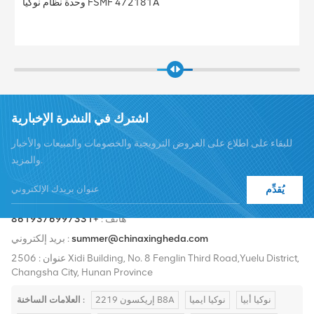
وحدة نظام نوكيا FSMF 472181A
اشترك في النشرة الإخبارية
للبقاء على اطلاع على العروض الترويجية والخصومات والمبيعات والأخبار
والمزيد.
يُقدِّم
هاتف :
+8619376997331
summer@chinaxingheda.com
بريد إلكتروني :
عنوان : 2506 Xidi Building, No. 8 Fenglin Third Road,Yuelu District,
Changsha City, Hunan Province
نوكيا أبيا
نوكيا ايميا
إريكسون 2219 B8A
العلامات الساخنة :