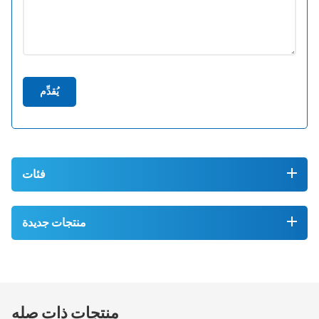
يُقدِّم
فئات
منتجات جديدة
منتجات ذات صله