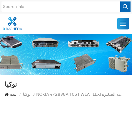
نوكيا
NOKIA 472898A.103 FWEA FLEXI معدات المحطة الأساسية الصغيرة
/
نوكيا
/
بيت