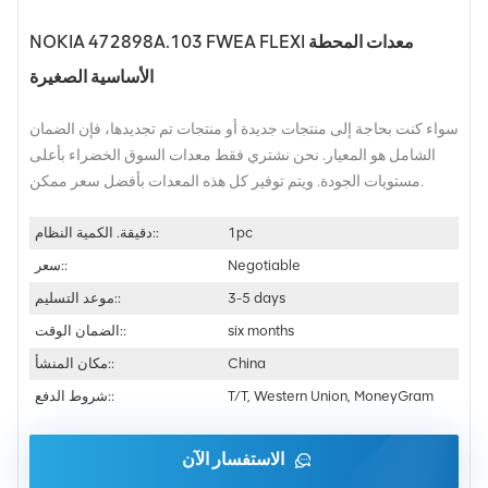
NOKIA 472898A.103 FWEA FLEXI معدات المحطة
الأساسية الصغيرة
سواء كنت بحاجة إلى منتجات جديدة أو منتجات تم تجديدها، فإن الضمان
الشامل هو المعيار. نحن نشتري فقط معدات السوق الخضراء بأعلى
مستويات الجودة. ويتم توفير كل هذه المعدات بأفضل سعر ممكن.
1pc
دقيقة. الكمية النظام::
Negotiable
سعر::
3-5 days
موعد التسليم::
six months
الضمان الوقت::
China
مكان المنشأ::
T/T, Western Union, MoneyGram
شروط الدفع::
الاستفسار الآن