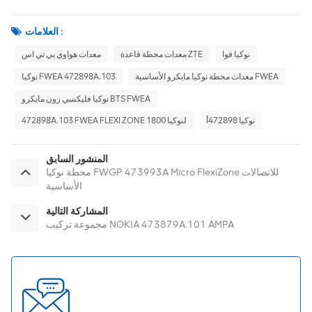
العلامات :
نوكيا فوا
معدات محطة قاعدة ZTE
معدات هواوي بي تي اس
معدات محطة نوكيا مايكرو الأساسية FWEA
نوكيا FWEA 472898A.103
نوكيا فليكسي زون مايكرو BTS FWEA
نوكيا 472898أ
472898A.103 FWEA FLEXI ZONE 1800 لنوكيا
المنشور السابق
محطة نوكيا FWGP 473993A Micro FlexiZone للاتصالات
الأساسية
المشاركة التالية
مجموعة تركيب NOKIA 473879A.101 AMPA