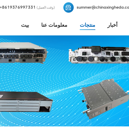
+8619376997331
summer@chinaxingheda.c
(وقت العمل)
أخبار
منتجات
معلومات عنا
بيت