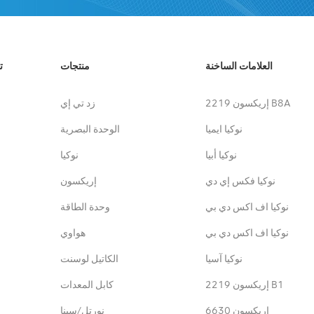
العلامات الساخنة
منتجات
ت
إريكسون 2219 B8A
زد تي إي
نوكيا ايميا
الوحدة البصرية
نوكيا أبيا
نوكيا
نوكيا فكس إي دي
إريكسون
نوكيا اف اكس دي بي
وحدة الطاقة
نوكيا اف اكس دي بي
هواوي
نوكيا آسيا
الكاتيل لوسنت
إريكسون 2219 B1
كابل المعدات
إريكسون 6630
نورتل/سينا