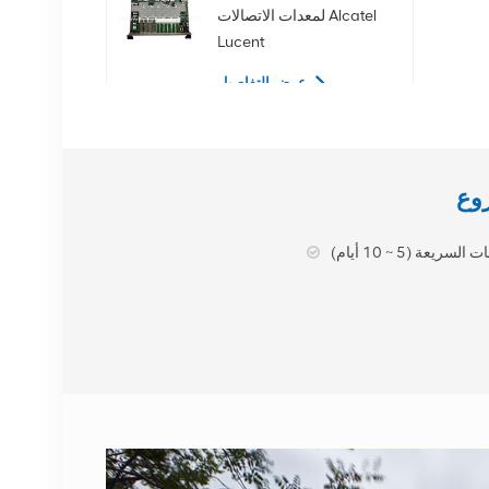
لمعدات الاتصالات Alcatel
Lucent
عرض التفاصيل
02350CDV 2.5 بوصة
SAS 1.2 تيرابايت 10K 12
جيجابت في الثانية محرك
الأقراص الصلبة للخادم
عرض التفاصيل
لسريعة (5 ~ 10 أيام)
NOKIA APAF
474676A.101 RRU
معدات الاتصالات
عرض التفاصيل
محطة نوكيا AHEGC