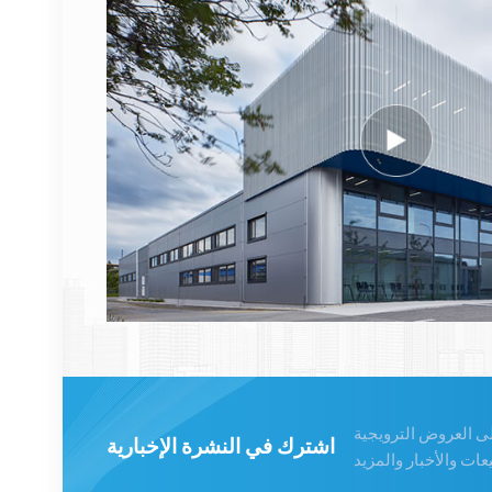
474914A AirScale RRH
4T4R RRU الأساسية
عرض التفاصيل
نوكيا FUFAS
473288A.102 كابل ألياف
بصرية LC OD-LC OD
مزدوج 2 متر
عرض التفاصيل
1662SMC 3AL98324AA
SYNTH4V2 لمعدات
الاتصالات Alcatel Lucent
عرض التفاصيل
لى العروض الترويجية
اشترك في النشرة الإخبارية
إريكسون 2212 B31 KRC