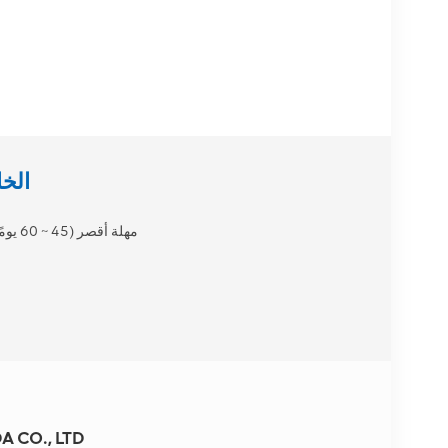
هل تبحث عن شر
مهلة أقصر (45 ~ 60 يومًا)
 CO., LTD