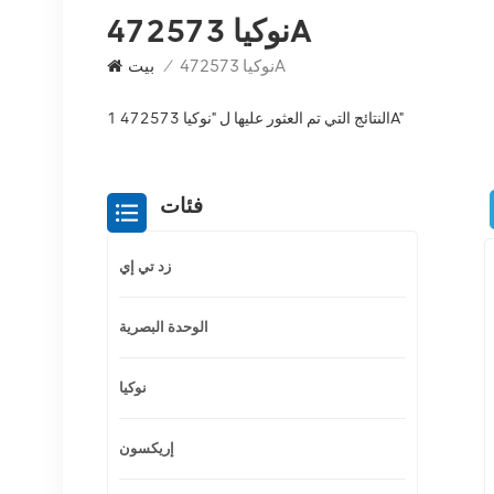
نوكيا 472573A
نوكيا 472573A
/
بيت
1 النتائج التي تم العثور عليها ل "نوكيا 472573A"
فئات
زد تي إي
الوحدة البصرية
نوكيا
إريكسون