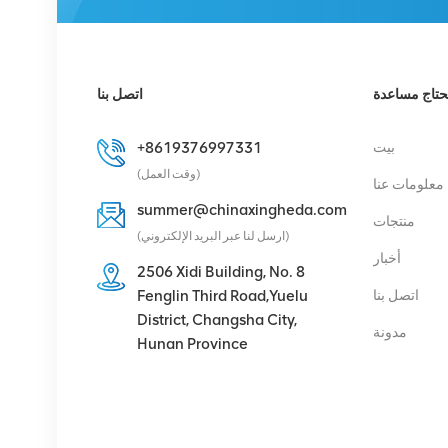
161 893/1 وحدة الراديو
عن بعد
عرض التفاصيل
حتاج مساعدة
اتصل بنا
هواوي RRU5909
بيت
+8619376997331
02311TBD
(وقت العمل)
معلومات عنا
WD5M215909GB
للأوضاع المتعددة 2100
summer@chinaxingheda.com
منتجات
عرض التفاصيل
ميجا هرتز (2*60 واط)
(ارسل لنا عبر البريد الإلكتروني)
أخبار
2506 Xidi Building, No. 8
هواوي UBBPg1a
اتصل بنا
Fenglin Third Road,Yuelu
03050BYF لهواوي BBU
District, Changsha City,
مدونة
3900 النطاق الأساسي
Hunan Province
عرض التفاصيل
Eltek Flatpack S 48V /