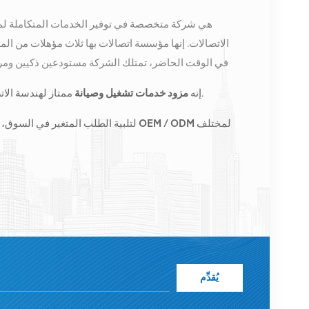
الاتصالات. إنها مؤسسة اتصالات بها ثلاث مؤهلات من الم
في الوقت الحاضر، تمتلك الشركة مستودعين ذكيين ومرا
كونغ. في عام 2016، قمنا بإنشاء مقر مبيعات
ممتاز لهندسة الاتصالات وتحسين الشبكة وصيانتها.
إنه
مزود خدمات تشغيل وصيانة
الصين، وننفذ أعمالًا دولية في جنوب شرق آسيا وأوروبا والول
المحطات الأساسية ونزود مشغلي الاتصالات الرائدين إقلي
لمختلف
طلبات الأعمال المخصصة OEM / ODM
لتلبية الطلب المتغير في السوق، 
الشاملة مثل النقل وإمدادات الطاقة والوحدات الضوئية، 
عالية الجودة وأسعار معقولة والتسليم في الوقت المناسب.
يُقدِّم