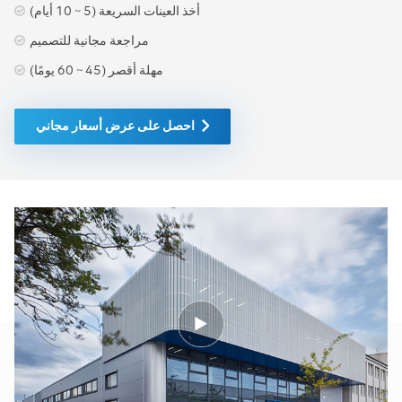
وeUMG الذين يتشاركون في
أخذ العينات السريعة (5 ~ 10 أيام)
شريحة فرعية واحدة.
المواصفات هي: الحد الأقصى
مراجعة مجانية للتصميم
للمشتركين: 50000 موثوقية
مهلة أقصر (45 ~ 60 يومًا)
النظام: ≥99.999% الوزن:
≥200 كجم استهلاك الطاقة:
≥2200 وات (مبيت خادم MSC
+ eHLR + eUMG) USN9810
احصل على عرض أسعار مجاني
Huawei USN9810 هي عقدة
خدمة موحدة يمكن نشرها في
أنظمة Evolved Packet Core
(EPC). منصة أتكا الحد الأقصى
للمشتركين: 12,000,000 الحد
الأقصى للحاملين: 24,000,000
عدد العقد الإلكترونية: 50000
عدد S-GWs وP-GWs: 4096
وزن: UGW9811 إن
UGW9811 (UGW9811)
الخاص بشركة Huawei عبارة
عن بوابة حزم موحدة يمكن
نشرها في أنظمة Evolved
Packet Core (EPC)، فهي توفر
وظائف بوابة الخدمة (S-GW)،