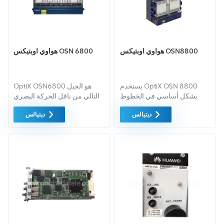
هواوي اوبتيكس OSN8800
هواوي اوبتيكس OSN 6800
يستخدم OptiX OSN 8800
OptiX OSN6800 هو الجيل
بشكل أساسي في الخطوط
التالي من ناقل الحركة البصري
الرئيسية الوطنية والإقليمية/
الذكي من هواوي منصة. لديها
ديتيالس
ديتيالس
الإقليمية الخطوط الرئيسية
القدرة على التقارب والانتقال
وبعض المحطات الأساسية في
والتقاطع، ويدعم بنية تنظيم
العاصمة. ويتميز بكبر حجمه
حركة المرور الديناميكية المكونة
قدرة جدولة OTN وخصائص
من طبقتين (الاتصال البصري
تقسيم الطول الموجي لمسافات
المتقاطع)
طويلة.