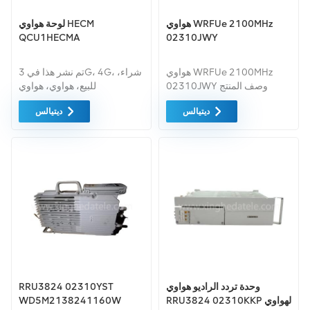
هواوي WRFUe 2100MHz
لوحة هواوي HECM
QCU1HECMA
02310JWY
هواوي WRFUe 2100MHz
تم نشر هذا في 3G، 4G، شراء،
02310JWY وصف المنتج
للبيع، هواوي، هواوي
BTS3900/BTS3900A
BBU3900، هواوي WBBP D2،
ديتيالس
ديتيالس
BTS3900 هو ماكرو داخلي
هواوي WBBP F4، هواوي
BTS وBTS3900A مخصص
WPPB F3، LTE، غير مستخدم
للأماكن الخارجية. تتميز هذه
والموسومة 2، ATM، B، النطاق
المحطة الأساسية بقدرة إرسال
الأساسي، Baseboard،
أكبر وموثوقية أعلى وتطور LTE.
BBU3900.
نطاق التردد: جي إس إم
الإلكتروني: 880-915 (35 ميجا
هرتز) إير-جي إس إم 873-880
(7 ميجا هرتز) نقل التنوع، تلقي
التنوع في 4 اتجاهات أعلى قوة:
نطاق تردد ER: 60 واط نطاق
التردد E: 80 واط حساسية
الاستقبال الثابتة: -112.5
وحدة تردد الراديو هواوي
RRU3824 02310YST
ديسيبل BTS3900A الخارجي
RRU3824 02310KKP لهواوي
WD5M2138241160W
يوفر تأقلمًا أقوى: -40 درجة