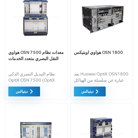
هواوي اوبتيكس OSN 1800
هواوي OSN 7500 معدات نظام
النقل البصري متعدد الخدمات
يعد Huawei OptiX OSN1800
نظام التبديل البصري الذكي
عبارة عن سلسلة من الهياكل
OptiX OSN 7500 (OptiX
الصندوقية متعددة الخدمات
OSN 7500 للاختصار) هو الجيل
ديتيالس
ديتيالس
معدات نقل شبكة النقل الضوئية
التالي من معدات التبديل
(MS-OTN) التي تدعم مضاعفة
البصري الذكي (OCS) وهو كذلك
تقسيم الوقت (TDM).
التي طورتها هواوي على أساس
الوضع الحالي.