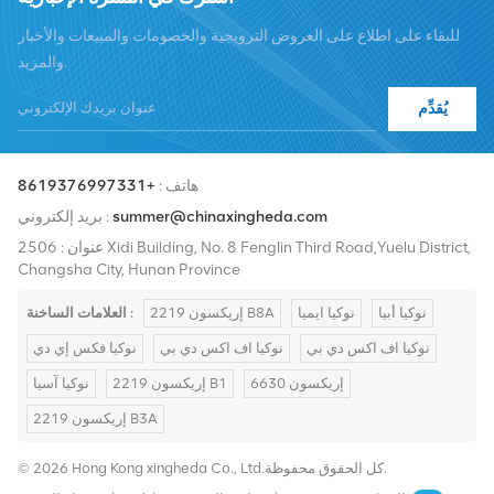
تكون هناك حاجة إليها، وتقليل
سنقوم بتوسيع حصتنا في السوق الدولية بمنتجات عالية الجودة وخدمات
وقت توقف الشبكة. تأخذ
للبقاء على اطلاع على العروض الترويجية والخصومات والمبيعات والأخبار
عالية الجودة وأسعار معقولة والتسليم في الوقت المناسب.
Huawei WRFUe، مثل جميع
والمزيد.
أجهزتنا، الضمان الشامل كمعيار
قياسي. سواء كنت بحاجة إلى
يُقدِّم
منتجات جديدة أو منتجات
مجددة، فإننا نشتري فقط
معدات السوق الخضراء ذات
أعلى مستويات الجودة وحماية
هاتف :
+8619376997331
البيئة. يتم توفير كل ذلك بأفضل
summer@chinaxingheda.com
بريد إلكتروني :
سعر ممكن، وسيتم نقل قدر
كبير من فعالية التكلفة إليك
عنوان : 2506 Xidi Building, No. 8 Fenglin Third Road,Yuelu District,
مباشرةً. يم�
Changsha City, Hunan Province
نوكيا أبيا
نوكيا ايميا
إريكسون 2219 B8A
العلامات الساخنة :
نوكيا اف اكس دي بي
نوكيا اف اكس دي بي
نوكيا فكس إي دي
إريكسون 6630
إريكسون 2219 B1
نوكيا آسيا
إريكسون 2219 B3A
© 2026 Hong Kong xingheda Co., Ltd.كل الحقوق محفوظة.