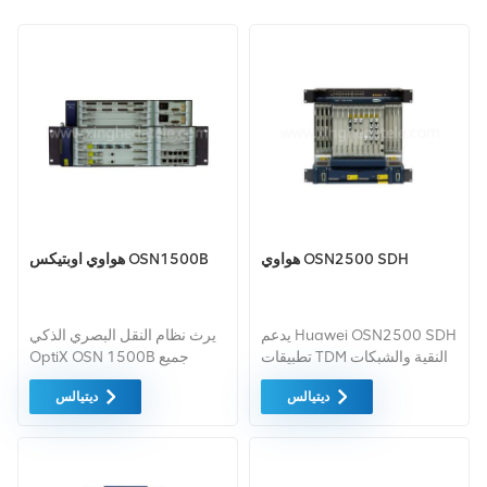
هواوي OSN2500 SDH
هواوي اوبتيكس OSN1500B
يدعم Huawei OSN2500 SDH
يرث نظام النقل البصري الذكي
تطبيقات TDM النقية والشبكات
OptiX OSN 1500B جميع
الهجينة التطبيقات وتطبيقات
الميزات تقنية MSTP ومتوافق
ديتيالس
ديتيالس
الحزم النقية لتحقيق أفضل
مع شبكات SDH وMSTP
معالجة خدمات البيانات وخدمات
التقليدية.
SDH التقليدية.