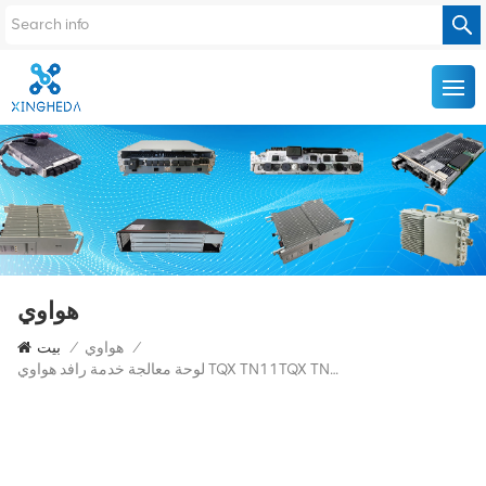
هواوي
/
هواوي
/
بيت
لوحة معالجة خدمة رافد هواوي TQX TN11TQX TN52TQX TN53TQX TN55TQX TN5M5TQX 4x10 Gbit/s OSN6800 OSN8800 DWDM