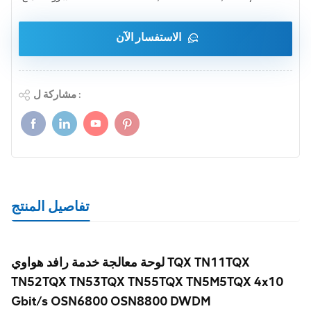
الاستفسار الآن
مشاركة ل :
تفاصيل المنتج
لوحة معالجة خدمة رافد هواوي TQX TN11TQX
TN52TQX TN53TQX TN55TQX TN5M5TQX 4x10
Gbit/s OSN6800 OSN8800 DWDM