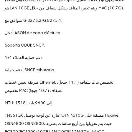
هو LAN 10GE ويتم تعيين المنافذ بشكل شفاف من خلال MAC (10.7G).
متوافق مع G.8273.2/G.8275.1.
أدخل ASON de capa eléctrica.
Soporta ODUk SNCP.
دعم حماية العملاء 1+1.
يدعم حماية SNCP tributaria.
طريقة تعيين خدمات Ethernet: تخصيص بتات شفافة (11.1 جيجا)،
تخصيص MAC شفاف (10.7 جيجا).
MTU: 1518 إلى 9600 بايت.
TN55TQX عبارة عن لوحة توصيل OTN 4x10G مطبقة على Huawei
OSN6800 OSN8800، حيث يتم تحويلها بين أربع شاشات بصرية
FC800/FC1200/10GE LAN/10GE WAN/STM-64/OC-