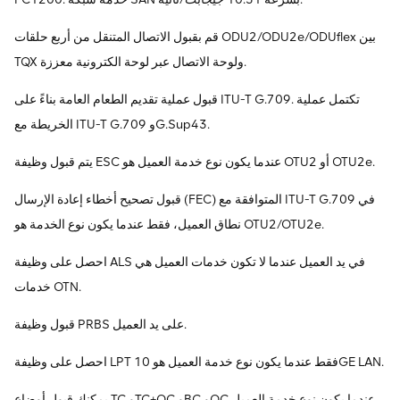
قم بقبول الاتصال المتنقل من أربع حلقات ODU2/ODU2e/ODUflex بين
TQX ولوحة الاتصال عبر لوحة الكترونية معززة.
قبول عملية تقديم الطعام العامة بناءً على ITU-T G.709. تكتمل عملية
الخريطة مع ITU-T G.709 وG.Sup43.
يتم قبول وظيفة ESC عندما يكون نوع خدمة العميل هو OTU2 أو OTU2e.
قبول تصحيح أخطاء إعادة الإرسال (FEC) المتوافقة مع ITU-T G.709 في
نطاق العميل، فقط عندما يكون نوع الخدمة هو OTU2/OTU2e.
احصل على وظيفة ALS في يد العميل عندما لا تكون خدمات العميل هي
خدمات OTN.
قبول وظيفة PRBS على يد العميل.
احصل على وظيفة LPT فقط عندما يكون نوع خدمة العميل هو 10GE LAN.
يمكنك قبول أوضاع TC وTC+OC وBC وOC عندما يكون نوع خدمة العميل