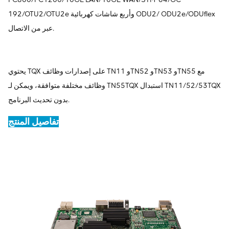
192/OTU2/OTU2e وأربع شاشات كهربائية ODU2/ ODU2e/ODUflex
عبر من الاتصال.
يحتوي TQX على إصدارات وظائف TN11 وTN52 وTN53 وTN55 مع
وظائف مختلفة متوافقة، ويمكن لـ TN55TQX استبدال TN11/52/53TQX
بدون تحديث البرنامج.
تفاصيل المنتج