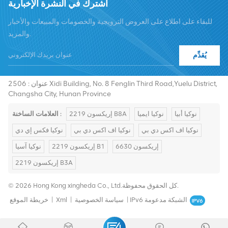
اشترك في النشرة الإخبارية
للبقاء على اطلاع على العروض الترويجية والخصومات والمبيعات والأخبار
والمزيد.
يُقدِّم
هاتف :
+8619376997331
summer@chinaxingheda.com
بريد إلكتروني :
عنوان : 2506 Xidi Building, No. 8 Fenglin Third Road,Yuelu District,
Changsha City, Hunan Province
نوكيا أبيا
نوكيا ايميا
إريكسون 2219 B8A
العلامات الساخنة :
نوكيا اف اكس دي بي
نوكيا اف اكس دي بي
نوكيا فكس إي دي
إريكسون 6630
إريكسون 2219 B1
نوكيا آسيا
إريكسون 2219 B3A
© 2026 Hong Kong xingheda Co., Ltd.كل الحقوق محفوظة.
IPv6 الشبكة مدعومة
|
سياسة الخصوصية
|
Xml
|
خريطة الموقع