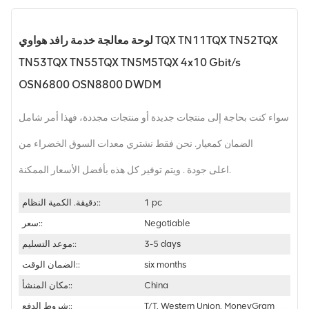
لوحة معالجة خدمة رافد هواوي TQX TN11TQX TN52TQX
TN53TQX TN55TQX TN5M5TQX 4x10 Gbit/s
OSN6800 OSN8800 DWDM
سواء كنت بحاجة إلى منتجات جديدة أو منتجات مجددة، فهذا أمر شامل
الضمان كمعيار. نحن فقط نشتري معدات السوق الخضراء من
اعلى جودة . ويتم توفير كل هذه بأفضل الأسعار الممكنة.
1 pc
دقيقة. الكمية النظام::
Negotiable
سعر::
3-5 days
موعد التسليم::
six months
الضمان الوقت::
China
مكان المنشأ::
T/T, Western Union, MoneyGram
شروط الدفع::