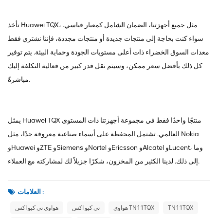
تأخذ Huawei TQX، مثل جميع أجهزتنا، الضمان الشامل كمعيار قياسي.
سواء كنت بحاجة إلى منتجات جديدة أو منتجات مجددة، فإننا نشتري فقط
معدات السوق الخضراء ذات أعلى مستويات الجودة وحماية البيئة. يتم توفير
كل ذلك بأفضل سعر ممكن، وسيتم نقل قدر كبير من فعالية التكلفة إليك
مباشرةً.
يمثل Huawei TQX منتجًا واحدًا فقط في مجموعة أجهزتنا ذات المستوى
العالمي. تشتمل المحفظة على أسماء صناعية معروفة جدًا، مثل Nokia
وHuawei وZTE وSiemens وNortel وEricsson وAlcatel وLucent، وما
إلى ذلك. لدينا الكثير من المخزون، شكرًا جزيلاً لك لمشاركته مع العملاء.
العلامات :
TN11TQX
هواوي TN11TQX
تي كيو اكس
هواوي تي كيو اكس