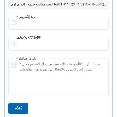
لوحة معالجة خدمة رافد هواوي TQX TN11TQX TN52TQX TN53TQX TN55TQX TN5M5TQX 4x10 Gbit/s OSN6800 OSN8800 DWDM
بريد إلكتروني:
*
هاتف/WHATSAPP:
اترك رسالتك:
*
يُقدِّم