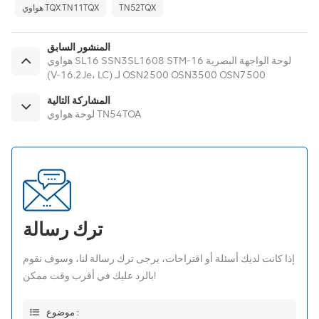
TN52TQX
هواوي TQX TN11TQX
المنشور السابق
هواوي SL16 SSN3SL1608 STM-16 لوحة الواجهة البصرية
(V-16.2Je، LC) لـ OSN2500 OSN3500 OSN7500
المشاركة التالية
لوحة هواوي TN54TOA
ترك رسالة
إذا كانت لديك أسئلة أو اقتراحات، يرجى ترك رسالة لنا، وسوف نقوم
بالرد عليك في أقرب وقت ممكن!
موضوع :