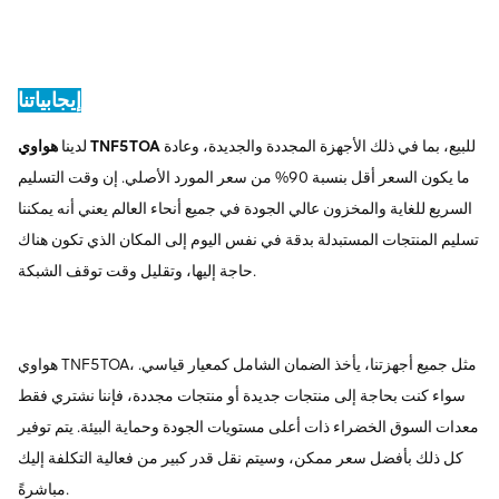
إيجابياتنا
للبيع، بما في ذلك الأجهزة المجددة والجديدة، وعادة
هواوي TNF5TOA
لدينا
ما يكون السعر أقل بنسبة 90% من سعر المورد الأصلي. إن وقت التسليم
السريع للغاية والمخزون عالي الجودة في جميع أنحاء العالم يعني أنه يمكننا
تسليم المنتجات المستبدلة بدقة في نفس اليوم إلى المكان الذي تكون هناك
حاجة إليها، وتقليل وقت توقف الشبكة.
هواوي TNF5TOA، مثل جميع أجهزتنا، يأخذ الضمان الشامل كمعيار قياسي.
سواء كنت بحاجة إلى منتجات جديدة أو منتجات مجددة، فإننا نشتري فقط
معدات السوق الخضراء ذات أعلى مستويات الجودة وحماية البيئة. يتم توفير
كل ذلك بأفضل سعر ممكن، وسيتم نقل قدر كبير من فعالية التكلفة إليك
مباشرةً.