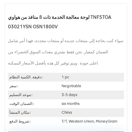
لوحة معالجة الخدمة ذات 8 منافذ من هواوي TNF5TOA
03021YSN OSN1800V
سواء كنت بحاجة إلى منتجات جديدة أو منتجات مجددة، فهذا أمر شامل
الضمان كمعيار. نحن فقط نشتري معدات السوق الخضراء من
اعلى جودة . ويتم توفير كل هذه بأفضل الأسعار الممكنة.
1 pc
دقيقة. الكمية النظام::
Negotiable
سعر::
3-5 days
موعد التسليم::
six months
الضمان الوقت::
China
مكان المنشأ::
T/T, Western Union, MoneyGram
شروط الدفع::