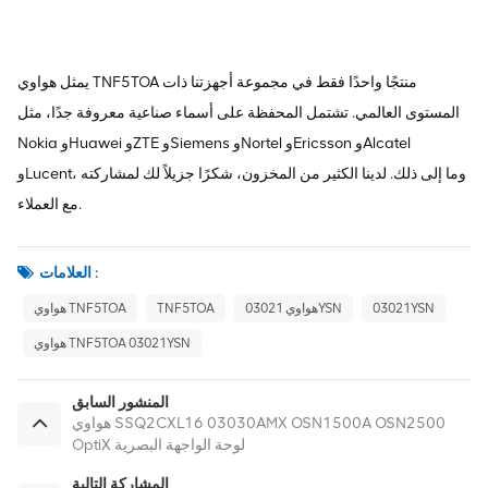
يمثل هواوي TNF5TOA منتجًا واحدًا فقط في مجموعة أجهزتنا ذات
المستوى العالمي. تشتمل المحفظة على أسماء صناعية معروفة جدًا، مثل
Nokia وHuawei وZTE وSiemens وNortel وEricsson وAlcatel
وLucent، وما إلى ذلك. لدينا الكثير من المخزون، شكرًا جزيلاً لك لمشاركته
مع العملاء.
العلامات :
03021YSN
هواوي 03021YSN
TNF5TOA
هواوي TNF5TOA
هواوي TNF5TOA 03021YSN
المنشور السابق
هواوي SSQ2CXL16 03030AMX OSN1500A OSN2500
OptiX لوحة الواجهة البصرية
المشاركة التالية