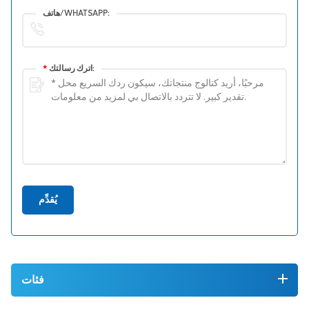
هاتف/WHATSAPP:
اترك رسالتك:
*
يُقدِّم
فئات