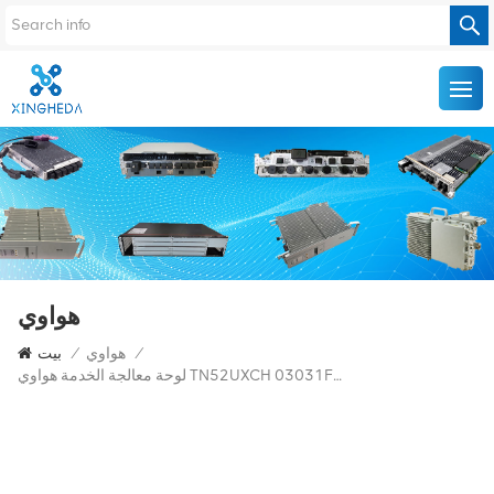
هواوي
/
هواوي
/
بيت
لوحة معالجة الخدمة هواوي TN52UXCH 03031FSF