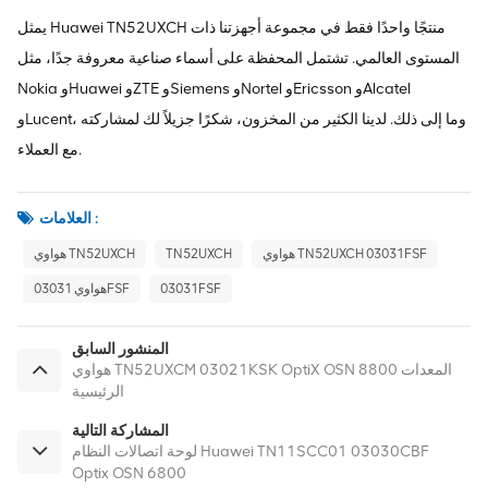
يمثل Huawei TN52UXCH منتجًا واحدًا فقط في مجموعة أجهزتنا ذات
المستوى العالمي. تشتمل المحفظة على أسماء صناعية معروفة جدًا، مثل
Nokia وHuawei وZTE وSiemens وNortel وEricsson وAlcatel
وLucent، وما إلى ذلك. لدينا الكثير من المخزون، شكرًا جزيلاً لك لمشاركته
مع العملاء.
العلامات :
هواوي TN52UXCH 03031FSF
TN52UXCH
هواوي TN52UXCH
03031FSF
هواوي 03031FSF
المنشور السابق
هواوي TN52UXCM 03021KSK OptiX OSN 8800 المعدات
الرئيسية
المشاركة التالية
لوحة اتصالات النظام Huawei TN11SCC01 03030CBF
Optix OSN 6800