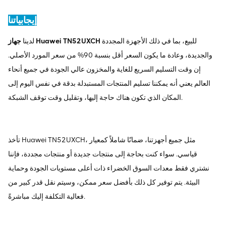
إيجابياتنا
للبيع، بما في ذلك الأجهزة المجددة
جهاز Huawei TN52UXCH
لدينا
والجديدة، وعادة ما يكون السعر أقل بنسبة 90% من سعر المورد الأصلي.
إن وقت التسليم السريع للغاية والمخزون عالي الجودة في جميع أنحاء
العالم يعني أنه يمكننا تسليم المنتجات المستبدلة بدقة في نفس اليوم إلى
المكان الذي تكون هناك حاجة إليها، وتقليل وقت توقف الشبكة.
تأخذ Huawei TN52UXCH، مثل جميع أجهزتنا، ضمانًا شاملاً كمعيار
قياسي. سواء كنت بحاجة إلى منتجات جديدة أو منتجات مجددة، فإننا
نشتري فقط معدات السوق الخضراء ذات أعلى مستويات الجودة وحماية
البيئة. يتم توفير كل ذلك بأفضل سعر ممكن، وسيتم نقل قدر كبير من
فعالية التكلفة إليك مباشرةً.