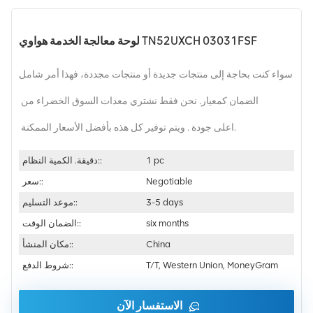
لوحة معالجة الخدمة هواوي TN52UXCH 03031FSF
سواء كنت بحاجة إلى منتجات جديدة أو منتجات مجددة، فهذا أمر شامل
الضمان كمعيار. نحن فقط نشتري معدات السوق الخضراء من
اعلى جودة . ويتم توفير كل هذه بأفضل الأسعار الممكنة.
1 pc
دقيقة. الكمية النظام::
Negotiable
سعر::
3-5 days
موعد التسليم::
six months
الضمان الوقت::
China
مكان المنشأ::
T/T, Western Union, MoneyGram
شروط الدفع::
الاستفسار الآن