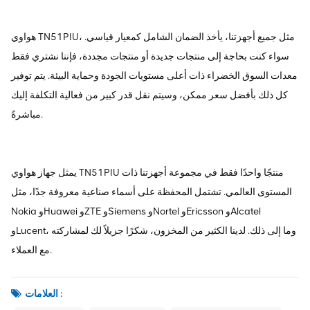
هواوي TN51PIU، مثل جميع أجهزتنا، يأخذ الضمان الشامل كمعيار قياسي.
سواء كنت بحاجة إلى منتجات جديدة أو منتجات مجددة، فإننا نشتري فقط
معدات السوق الخضراء ذات أعلى مستويات الجودة وحماية البيئة. يتم توفير
كل ذلك بأفضل سعر ممكن، وسيتم نقل قدر كبير من فعالية التكلفة إليك
مباشرةً.
يمثل جهاز هواوي TN51PIU منتجًا واحدًا فقط في مجموعة أجهزتنا ذات
المستوى العالمي. تشتمل المحفظة على أسماء صناعية معروفة جدًا، مثل
Nokia وHuawei وZTE وSiemens وNortel وEricsson وAlcatel
وLucent، وما إلى ذلك. لدينا الكثير من المخزون، شكرًا جزيلاً لك لمشاركته
مع العملاء.
العلامات :