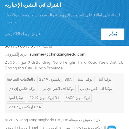
اشترك في النشرة الإخبارية
للبقاء على اطلاع على العروض الترويجية والخصومات والمبيعات والأخبار
والمزيد.
يُقدِّم
هاتف :
+8619376997331
summer@chinaxingheda.com
بريد إلكتروني :
عنوان : 2506 Xidi Building, No. 8 Fenglin Third Road,Yuelu District,
Changsha City, Hunan Province
نوكيا أبيا
نوكيا ايميا
إريكسون 2219 B8A
العلامات الساخنة :
نوكيا اف اكس دي بي
نوكيا اف اكس دي بي
نوكيا فكس إي دي
إريكسون 6630
إريكسون 2219 B1
نوكيا آسيا
إريكسون 2219 B3A
© 2026 Hong Kong xingheda Co., Ltd.كل الحقوق محفوظة.
IPv6 الشبكة مدعومة
|
سياسة الخصوصية
|
Xml
|
خريطة الموقع