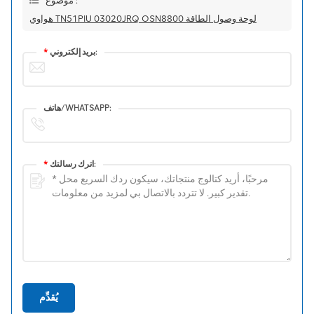
موضوع :
هواوي TN51PIU 03020JRQ OSN8800 لوحة وصول الطاقة
بريد إلكتروني:
*
هاتف/WHATSAPP:
اترك رسالتك:
*
يُقدِّم