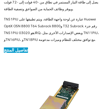
يصل إلى طاقة التيار المستمر في نطاق من -40 فولت إلى -72 فولت
ويوفر وظائف الحماية من الصواعق وتصفية الطاقة.
TN51PIU عبارة عن لوحة واجهة الطاقة، ويتم تطبيقها على Huawei
OptiX OSN 8800 T64 Subrack و8800 T32 Subrack. رقم جزء
TN51PIU هو 03020JRQ، وبعض الإصدارات الأخرى مثل TN11PIU،
وTN16PIU، وTN18PIU مع توافق مختلف للنظام وميزات مدعومة.
تفاصيل المنتج