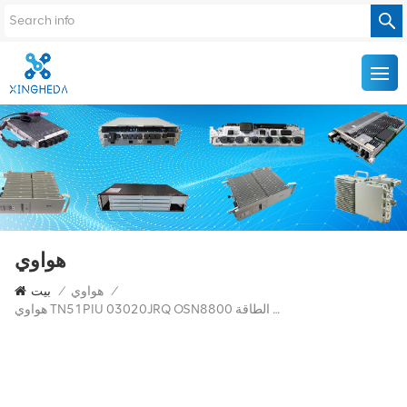
هواوي
/
هواوي
/
بيت
هواوي TN51PIU 03020JRQ OSN8800 لوحة وصول الطاقة