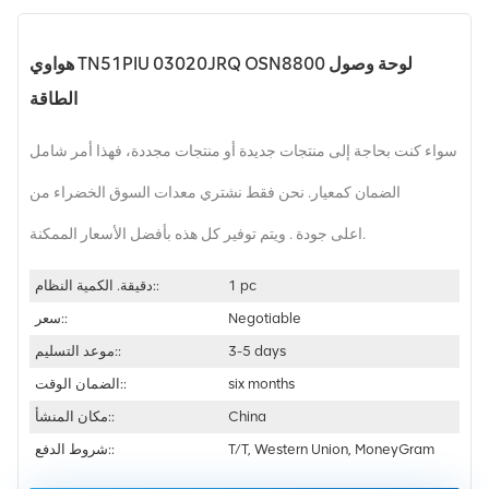
هواوي TN51PIU 03020JRQ OSN8800 لوحة وصول
الطاقة
سواء كنت بحاجة إلى منتجات جديدة أو منتجات مجددة، فهذا أمر شامل
الضمان كمعيار. نحن فقط نشتري معدات السوق الخضراء من
اعلى جودة . ويتم توفير كل هذه بأفضل الأسعار الممكنة.
1 pc
دقيقة. الكمية النظام::
Negotiable
سعر::
3-5 days
موعد التسليم::
six months
الضمان الوقت::
China
مكان المنشأ::
T/T, Western Union, MoneyGram
شروط الدفع::