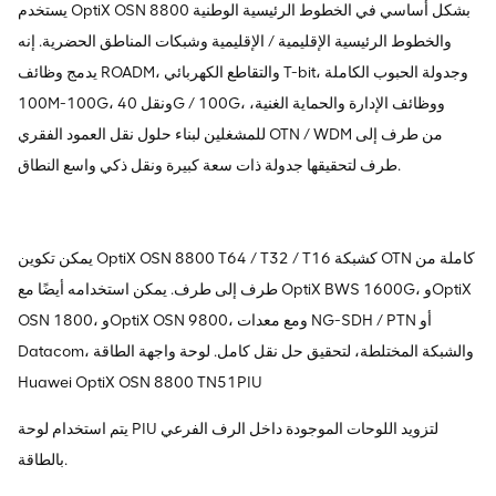
يستخدم OptiX OSN 8800 بشكل أساسي في الخطوط الرئيسية الوطنية
والخطوط الرئيسية الإقليمية / الإقليمية وشبكات المناطق الحضرية. إنه
يدمج وظائف ROADM، والتقاطع الكهربائي T-bit، وجدولة الحبوب الكاملة
100M-100G، ونقل 40G / 100G، ووظائف الإدارة والحماية الغنية،
للمشغلين لبناء حلول نقل العمود الفقري OTN / WDM من طرف إلى
طرف لتحقيقها جدولة ذات سعة كبيرة ونقل ذكي واسع النطاق.
يمكن تكوين OptiX OSN 8800 T64 / T32 / T16 كشبكة OTN كاملة من
طرف إلى طرف. يمكن استخدامه أيضًا مع OptiX BWS 1600G، وOptiX
OSN 1800، وOptiX OSN 9800، ومع معدات NG-SDH / PTN أو
Datacom، والشبكة المختلطة، لتحقيق حل نقل كامل. لوحة واجهة الطاقة
Huawei OptiX OSN 8800 TN51PIU
يتم استخدام لوحة PIU لتزويد اللوحات الموجودة داخل الرف الفرعي
بالطاقة.