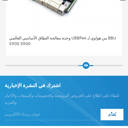
وحدة معالجة النطاق الأساسي العالمي UBBPe4 من هواوي لـ BBU
5900 3900
اشترك في النشرة الإخبارية
للبقاء على اطلاع على العروض الترويجية والخصومات والمبيعات والأخبار
والمزيد.
يُقدِّم
هاتف :
+8619376997331
summer@chinaxingheda.com
بريد إلكتروني :