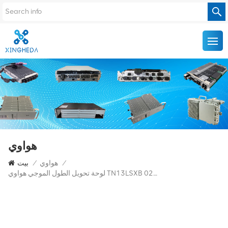
هواوي
/
هواوي
/
بيت
لوحة تحويل الطول الموجي هواوي TN13LSXB 02318676 Optix OSN 8800/6800 10 جيجابت/ثانية