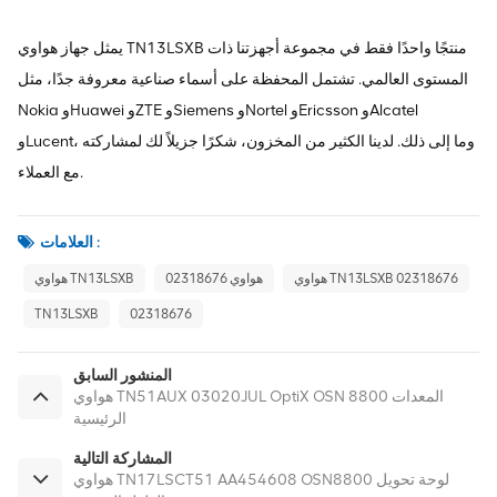
يمثل جهاز هواوي TN13LSXB منتجًا واحدًا فقط في مجموعة أجهزتنا ذات
المستوى العالمي. تشتمل المحفظة على أسماء صناعية معروفة جدًا، مثل
Nokia وHuawei وZTE وSiemens وNortel وEricsson وAlcatel
وLucent، وما إلى ذلك. لدينا الكثير من المخزون، شكرًا جزيلاً لك لمشاركته
مع العملاء.
العلامات :
هواوي TN13LSXB 02318676
هواوي 02318676
هواوي TN13LSXB
TN13LSXB
02318676
المنشور السابق
هواوي TN51AUX 03020JUL OptiX OSN 8800 المعدات
الرئيسية
المشاركة التالية
هواوي TN17LSCT51 AA454608 OSN8800 لوحة تحويل