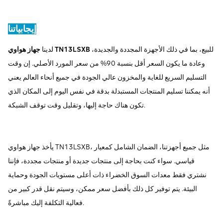
إيجابياتنا
للبيع، بما في ذلك الأجهزة المجددة والجديدة،
جهاز هواوي TN13LSXB
لدينا
وعادة ما يكون السعر أقل بنسبة 90% من سعر المورد الأصلي. إن وقت
التسليم السريع للغاية والمخزون عالي الجودة في جميع أنحاء العالم يعني
أنه يمكننا تسليم المنتجات المستبدلة بدقة في نفس اليوم إلى المكان الذي
تكون هناك حاجة إليها، وتقليل وقت توقف الشبكة.
يأخذ جهاز هواوي TN13LSXB، مثل جميع أجهزتنا، الضمان الشامل كمعيار
قياسي. سواء كنت بحاجة إلى منتجات جديدة أو منتجات مجددة، فإننا
نشتري فقط معدات السوق الخضراء ذات أعلى مستويات الجودة وحماية
البيئة. يتم توفير كل ذلك بأفضل سعر ممكن، وسيتم نقل قدر كبير من
فعالية التكلفة إليك مباشرةً.