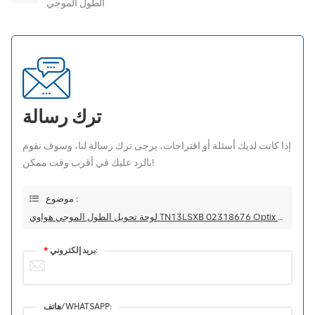
الطول الموجي
ترك رسالة
إذا كانت لديك أسئلة أو اقتراحات، يرجى ترك رسالة لنا، وسوف نقوم
بالرد عليك في أقرب وقت ممكن!
موضوع :
لوحة تحويل الطول الموجي هواوي TN13LSXB 02318676 Optix OSN 8800/6800 10 جيجابت/ثانية
بريد إلكتروني:
*
هاتف/WHATSAPP: