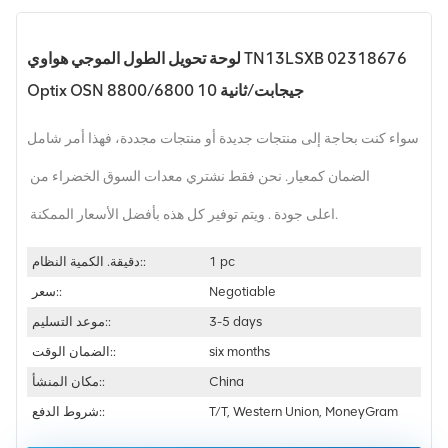
لوحة تحويل الطول الموجي هواوي TN13LSXB 02318676
Optix OSN 8800/6800 10 جيجابت/ثانية
سواء كنت بحاجة إلى منتجات جديدة أو منتجات مجددة، فهذا أمر شامل
الضمان كمعيار. نحن فقط نشتري معدات السوق الخضراء من
اعلى جودة . ويتم توفير كل هذه بأفضل الأسعار الممكنة.
1 pc
دقيقة. الكمية النظام::
Negotiable
سعر::
3-5 days
موعد التسليم::
six months
الضمان الوقت::
China
مكان المنشأ::
T/T, Western Union, MoneyGram
شروط الدفع::