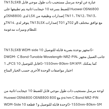
TN13LSXB عبارة عن لوحة مرسل مستجيب ذات طول موجي قابل
للضبط بسرعة 10 جيجابت/ثانية يتم تطبيقها على Huawei OSN6800
وOSN8800. لدى LSX إصدارات وظيفية من TN11، TN12، TN13،
وTN14. يتوفر لدى TN13LSX إصدارات T01 وT02 وB مع توافق مختلف
للنظام وميزات مدعومة.
TN13LSXB WDM-side مجهز بوحدة بصرية قابلة للتوصيل 10G-
DWDM- C Band-Tunable Wavelength-NRZ-PIN، جانب العميل مجهز
بـ 1PCS قابل للتوصيل 10G-1550nm-80km-SM XFP. كما يمكنك
اختيار مواصفات الوحدة الأخرى حسب الخيار المتاح
لوحة مرسل مستجيب ذات طول موجي قابل للضبط 10 جيجابت/ثانية من
Huawei OSN6800 OSN8800 مع 800 ps/nm C Band NRZ-PIN
WDM-Side وحدة قابلة للتوصيل و1 قطعة 10G-1550nm-80km-SM