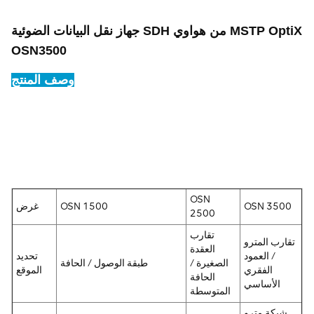
جهاز نقل البيانات الضوئية SDH من هواوي MSTP OptiX
OSN3500
وصف المنتج
OSN
OSN 3500
OSN 1500
غرض
2500
تقارب
تقارب المترو
العقدة
/ العمود
تحديد
الصغيرة /
طبقة الوصول / الحافة
الفقري
الموقع
الحافة
الأساسي
المتوسطة
شبكة مترو