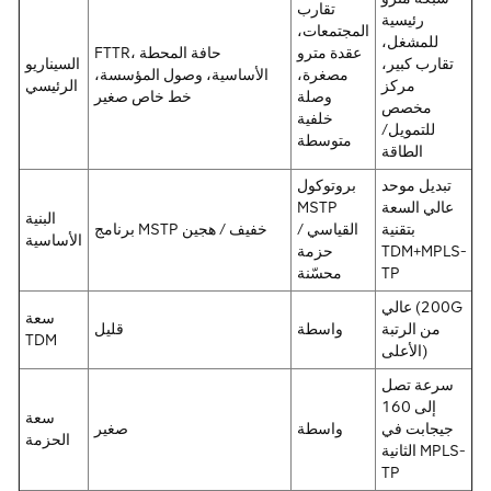
تقارب
رئيسية
المجتمعات،
للمشغل،
عقدة مترو
FTTR، حافة المحطة
تقارب كبير،
السيناريو
مصغرة،
الأساسية، وصول المؤسسة،
مركز
الرئيسي
وصلة
خط خاص صغير
مخصص
خلفية
للتمويل/
متوسطة
الطاقة
تبديل موحد
بروتوكول
عالي السعة
MSTP
البنية
بتقنية
القياسي /
برنامج MSTP خفيف / هجين
الأساسية
TDM+MPLS-
حزمة
TP
محسّنة
عالي (200G
سعة
من الرتبة
واسطة
قليل
TDM
الأعلى)
سرعة تصل
إلى 160
سعة
جيجابت في
واسطة
صغير
الحزمة
الثانية MPLS-
TP