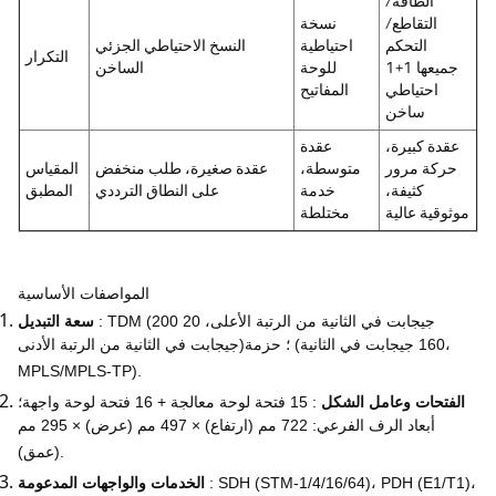
الطاقة/
التقاطع/
نسخة
التحكم
احتياطية
النسخ الاحتياطي الجزئي
التكرار
جميعها 1+1
للوحة
الساخن
احتياطي
المفاتيح
ساخن
عقدة كبيرة،
عقدة
حركة مرور
متوسطة،
عقدة صغيرة، طلب منخفض
المقياس
كثيفة،
خدمة
على النطاق الترددي
المطبق
موثوقية عالية
مختلطة
المواصفات الأساسية
: TDM (200 جيجابت في الثانية من الرتبة الأعلى، 20
سعة التبديل
جيجابت في الثانية من الرتبة الأدنى)؛ حزمة (160 جيجابت في الثانية،
MPLS/MPLS-TP).
الفتحات وعامل الشكل
: 15 فتحة لوحة معالجة + 16 فتحة لوحة واجهة؛
أبعاد الرف الفرعي: 722 مم (ارتفاع) × 497 مم (عرض) × 295 مم
(عمق).
: SDH (STM-1/4/16/64)، PDH (E1/T1)،
الخدمات والواجهات المدعومة