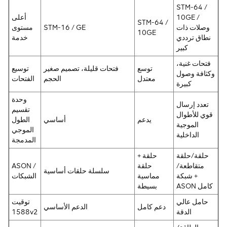
STM-64 /
10GE /
أعلى
STM-64 /
وصلات ذات
STM-16 / GE
مستوى
10GE
نطاق ترددي
خدمة
كبير
فتحات غنية،
توسع
فتحات قليلة، تصميم صغير
توسيع
وكثافة وصول
معتدل
الحجم
الفتحات
كبيرة
وحدة
تعدد إرسال
تقسيم
قوي للأطوال
يدعم
أساسي
الطول
الموجية
الموجي
الداخلية
المدمجة
حلقة/حلقة
حلقة +
متقاطعة/
حلقة
ASON /
سلسلة حلقات أساسية
شبكة +
مماسية
الشبكات
ASON كامل
بسيطة
حامل عالي
توقيت
دعم كامل
الدعم الأساسي
الدقة
1588v2