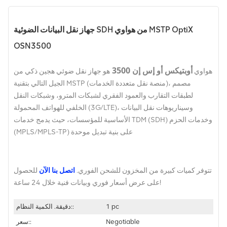
جهاز نقل البيانات الضوئية SDH من هواوي MSTP OptiX
OSN3500
أوبتيكس أو إس إن 3500
هواوي
هو جهاز نقل ضوئي هجين ذكي من
الجيل التالي بتقنية MSTP (منصة نقل متعددة الخدمات)، مصمم
لطبقات التقارب والعمود الفقري لشبكات المترو، وشبكات النقل
الخلفي للهواتف المحمولة (3G/LTE)، وسيناريوهات نقل البيانات
الأساسية للمؤسسات، حيث يدمج خدمات TDM (SDH) وخدمات الحزم
(MPLS/MPLS-TP) على بنية تبديل موحدة
تتوفر كميات كبيرة من المخزون للشحن الفوري.
اتصل بنا الآن
للحصول
على عرض أسعار فوري وبيانات فنية خلال 24 ساعة!
1 pc
دقيقة. الكمية النظام::
Negotiable
سعر::