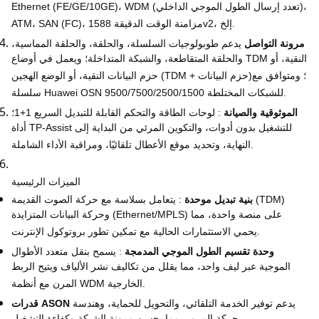
Ethernet (FE/GE/10GE)، WDM (تعدد إرسال الطول الموجي الداخلي)،
ATM، SAN (FC)، مزامنة الوقت الدقيقة 1588v2، إلخ.
مرونة التواصل
يدعم طوبولوجيات السلسلة، والحلقة، والحلقة المماسية،
والحلقة المتقاطعة، والشبكة المتداخلة؛ ويعمل في أوضاع TDM النقية، أو
حزم البيانات النقية، أو الوضع الهجين (TDM + حزم البيانات)؛ ومتوافق مع
سلسلة Huawei OSN 9500/7500/2500/1500 للشبكات المختلطة.
الموثوقية والصيانة
: لوحات الطاقة والتحكم القابلة للتبديل السريع 1+1؛
أداة TP-Assist للتشغيل بدون أدوات، والتكوين المرئي من البداية إلى
النهاية، وتحديد موقع الأعطال تلقائيًا، ومراقبة الأداء الشاملة.
الميزات الرئيسية
بنية تبديل موحدة
: يتعامل بسلاسة مع حركة الصوت القديمة (TDM)
وحركة البيانات المتزايدة (Ethernet/MPLS) على منصة واحدة، مما
يحمي الاستثمارات الحالية مع تمكين تطور بروتوكول الإنترنت.
وحدة تقسيم الطول الموجي المدمجة
: يسمح بنقل متعدد الأطوال
الموجية عبر ليف واحد، مما يقلل من تكاليف نشر الألياف ويتيح الربط
المرن مع أنظمة WDM الخارجية.
يدعم توفير الخدمة التلقائي، والتحويل للحماية، وهندسة
قدرات ASON