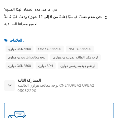
س: ما هي مدة الضمان لهذا المنتج؟
ج: نحن نقدم ضمانًا قياسيًا (عادةً من 6 إلى 12 شهرًا) ودعمًا فنيًا كاملاً
لجميع معداتنا الصناعية.
العلامات :
MSTP OSN3500
OptiX OSN3500
هواوي OSN3500
لوحة مكبر الطاقة الضوئية من هواوي
لوحة معالجة إيثرنت من هواوي
لوحة واجهة بصرية من هواوي
هواوي SDH
هواوي OSN2500
المشاركة التالية
لوحة معالجة هواوي العالمية CN21UPBA2 UPBA2
03052290