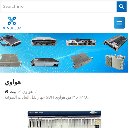
هواوي
/
هواوي
/
بيت
جهاز نقل البيانات الضوئية SDH من هواوي MSTP OptiX OSN3500