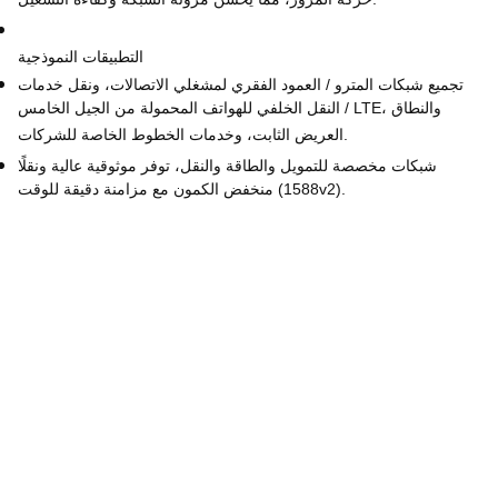
حركة المرور، مما يحسن مرونة الشبكة وكفاءة التشغيل.
التطبيقات النموذجية
تجميع شبكات المترو / العمود الفقري لمشغلي الاتصالات، ونقل خدمات
النقل الخلفي للهواتف المحمولة من الجيل الخامس / LTE، والنطاق
العريض الثابت، وخدمات الخطوط الخاصة للشركات.
شبكات مخصصة للتمويل والطاقة والنقل، توفر موثوقية عالية ونقلًا
منخفض الكمون مع مزامنة دقيقة للوقت (1588v2).