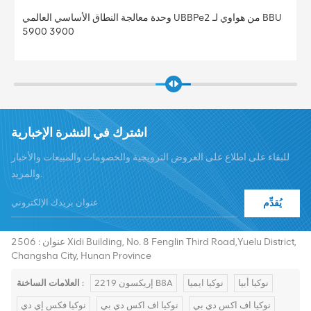
وحدة معالجة النطاق الأساسي العالمي UBBPe4 من هواوي لـ BBU
5900 3900
اشترك في النشرة الإخبارية
للبقاء على اطلاع على العروض الترويجية والخصومات والمبيعات والأخبار
والمزيد.
يُقدِّم
هاتف :
+8619376997331
summer@chinaxingheda.com
بريد إلكتروني :
عنوان : 2506 Xidi Building, No. 8 Fenglin Third Road,Yuelu District,
Changsha City, Hunan Province
نوكيا أبيا
نوكيا ايميا
إريكسون 2219 B8A
العلامات الساخنة :
نوكيا اف اكس دي بي
نوكيا اف اكس دي بي
نوكيا فكس إي دي