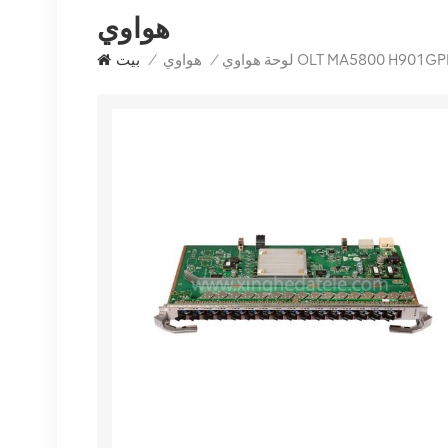
هواوي
ة هواوي OLT MA5800 H901GPLF
/
هواوي
/
بيت