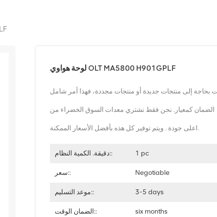
لوح
لوحة هواوي OLT MA5800 H901GPLF
 بحاجة إلى منتجات جديدة أو منتجات مجددة، فهذا أمر شامل
الضمان كمعيار. نحن فقط نشتري معدات السوق الخضراء من
اعلى جودة . ويتم توفير كل هذه بأفضل الأسعار الممكنة.
1 pc
دقيقة. الكمية النظام::
Negotiable
سعر::
3-5 days
موعد التسليم::
six months
الضمان الوقت::