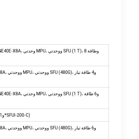
تكوين حزمة CR5P08SFUE70 NE40E-X8 200G SFU (بما في ذلك 2*SRUA5 و1*SFUI-200-C)