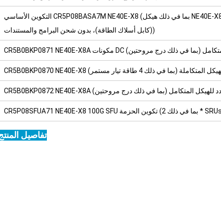
التكوين الأساسي CR5P08BASA7M NE40E-X8 (بما في ذلك هيكل NE40E-X8، 2+1 وحدة SRU/SFU متكررة 200 جيجا، 4 طاقة تيار متردد
(كابل أسلاك الطاقة)، ​​بدون شحن البرامج والمستندات)
CR5B0 مكونات DC للهيكل المتكامل (بما في ذلك درج مروحتين)
C مكونات الهيكل المتكاملة (بما في ذلك 4 طاقة تيار مستمر)
ونات التيار المتردد للهيكل المتكامل (بما في ذلك درج مروحتين)
 (بما في ذلك 2 * SRUs، 1 * SFU)
تفاصيل المنتج