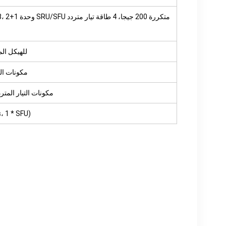
BKP0871 NE40E-X8A
R5B0BKP0870 NE40E-X8
CR5B0BKP0872 NE40E-X8A مك
CR5P08SFUA71 NE40E-X8 100G SFU تكوين الحزمة