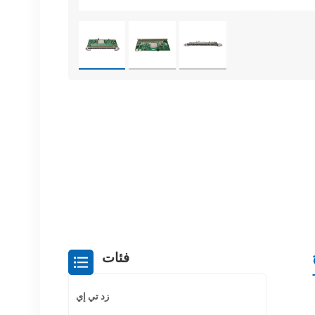
فئات
زد تي إي