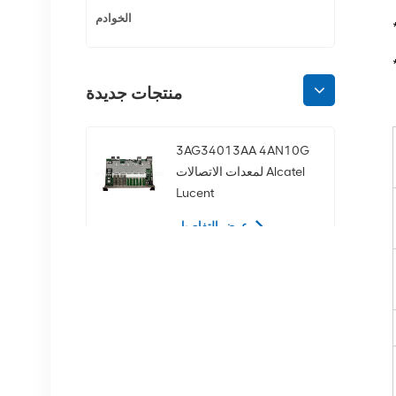
الخوادم
منتجات جديدة
3AG34013AA 4AN10G
لمعدات الاتصالات Alcatel
Lucent
عرض التفاصيل
02350CDV 2.5 بوصة
SAS 1.2 تيرابايت 10K 12
جيجابت في الثانية محرك
الأقراص الصلبة للخادم
عرض التفاصيل