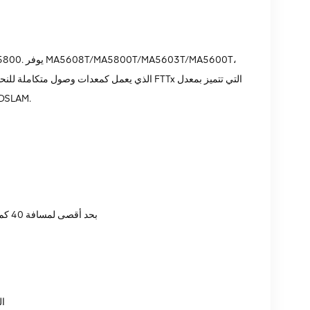
الذي يعمل كمعدات وصول متكاملة للنحاس البص
عالٍ وعرض نطاق ترددي عالٍ وجودة عالية. يمكن أن يعمل كـ
* دعم نفس فم PON واثنين من ONU ​​إلى منفذ PON بحد أقصى لمسافة 40 كم، مما يبسط تخطيط الشبكة
* 