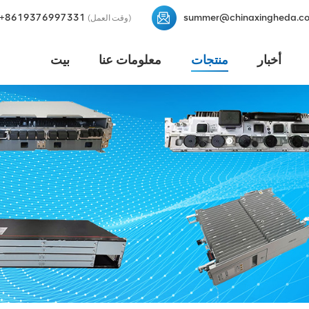
+8619376997331
summer@chinaxingheda.c
(وقت العمل)
أخبار
منتجات
معلومات عنا
بيت