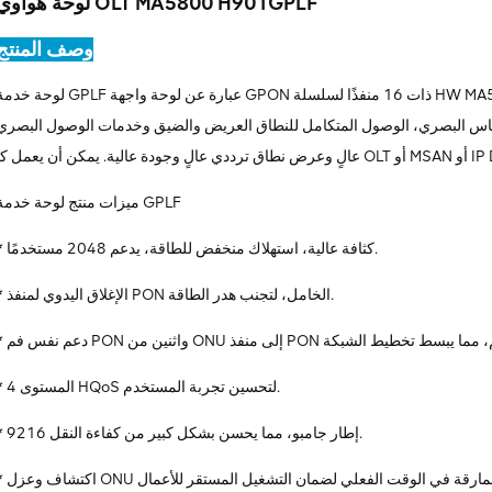
لوحة هواوي OLT MA5800 H901GPLF
وصف المنتج
لوحة خدمة GPLF عبارة عن لوحة واجهة GPON ذات 16 منفذًا لسلسلة HW MA5800. يوفر 8T/MA5800T/MA5603T/MA5600T
ري، الوصول المتكامل للنطاق العريض والضيق وخدمات الوصول البصري FTTx التي تتميز بمعدل
 OLT أو MSAN أو IP DSLAM.
ميزات منتج لوحة خدمة GPLF
* كثافة عالية، استهلاك منخفض للطاقة، يدعم 2048 مستخدمًا.
* الإغلاق اليدوي لمنفذ PON الخامل، لتجنب هدر الطاقة.
* المستوى 4 HQoS لتحسين تجربة المستخدم.
* 9216 إطار جامبو، مما يحسن بشكل كبير من كفاءة النقل.
اكتشاف وعزل ONU المارقة في الوقت الفعلي لضمان التشغيل المستقر للأعمال