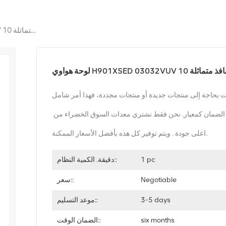
لوحة هواوي H901XSED 03032VUV ذات 8 منافذ متماثلة 10G GPON
 بحاجة إلى منتجات جديدة أو منتجات مجددة، فهذا أمر شامل
قط نشتري معدات السوق الخضراء من
اعلى جودة . ويتم توفير كل هذه بأفضل الأسعار الممكنة.
1 pc
دقيقة. الكمية النظام::
Negotiable
سعر::
3-5 days
موعد التسليم::
six months
الضمان الوقت::