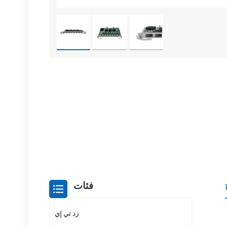
فئات
زد تي إي