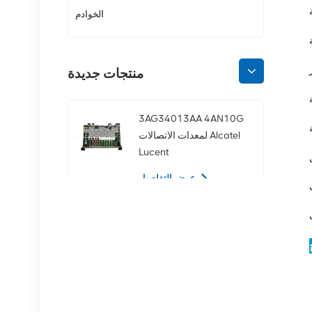
الخوادم
منتجات جديدة
3AG34013AA 4AN10G
لمعدات الاتصالات Alcatel
Lucent
عرض التفاصيل
02350CDV 2.5 بوصة
SAS 1.2 تيرابايت 10K 12
جيجابت في الثانية محرك
الأقراص الصلبة للخادم
عرض التفاصيل