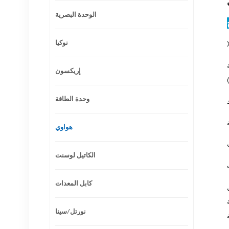
الوحدة البصرية
نوكيا
لضوئية
إريكسون
وحدة الطاقة
هواوي
الكاتيل لوسنت
كابل المعدات
وية
خرى هي
نورتل/سينا