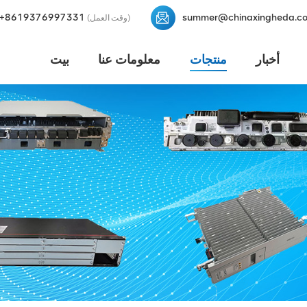
+8619376997331
summer@chinaxingheda.c
(وقت العمل)
أخبار
منتجات
معلومات عنا
بيت