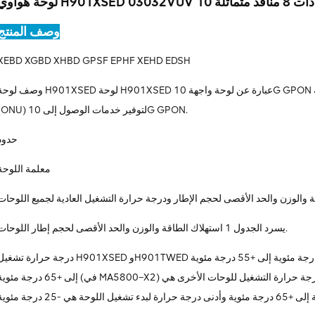
وصف المنتج
XEBD XGBD XHBD GPSF EPHF XEHD EDSH
وصف لوحة H901XSED لوحة H901XSED عبارة عن لوحة واجهة 10G GPON متماثلة ذات 8 منافذ. إنه يعمل مع محطة الشبكة ا
(ONU) لتوفير خدمات الوصول إلى 10G GPON.
حدود
معلمة اللوحة
يسرد الجدول 1 استهلاك الطاقة والوزن والحد الأقصى لحجم إطار اللوحات.
درجة حرارة تشغيل H901XSED وH901TWED هي -40 درجة مئوية إلى +55 درجة مئوية (في MA5800–X17/X15/X7) أو -40 درجة مئ
إلى +65 درجة مئوية (في MA5800–X2) وأدنى درجة حرارة لبدء تشغيل اللوحة هي -25 درجة مئوية. درجة حرارة التشغيل للوحات الأ