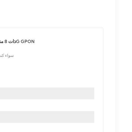
لوحة هواوي H901XSED 03032VUV ذات 8 منافذ متماثلة 10G GPON
سواء كنت
الضمان كمعيار. نحن ف