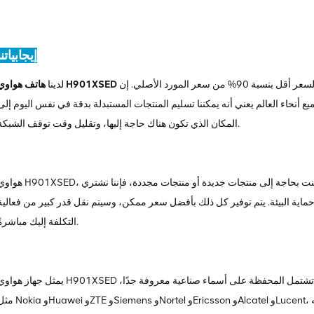
إيجابياتنا
للبيع، بما في ذلك الأجهزة المجددة والجديدة، وعادة ما يكون السعر أقل بنسبة 90% من سعر المورد الأصلي. إن
هاتف هواوي H901XSED
لدينا
 أنحاء العالم يعني أنه يمكننا تسليم المنتجات المستبدلة بدقة في نفس اليوم إلى
المكان الذي تكون هناك حاجة إليها، وتقليل وقت توقف الشبكة.
هواوي H901XSED، مثل جميع أجهزتنا، يأخذ الضمان الشامل كمعيار قياسي. سواء كنت بحاجة إلى منتجات جديدة أو منتجات مجددة
ية البيئة. يتم توفير كل ذلك بأفضل سعر ممكن، وسيتم نقل قدر كبير من فعالية
التكلفة إليك مباشرةً.
يمثل جهاز هواوي H901XSED منتجًا واحدًا فقط في مجموعة أجهزتنا ذات المستوى العالمي. تشتمل المحفظة على أسماء صناعية معروفة ج
مثل Nokia وHuawei وZTE وSiemens وNortel وEricsson وAlcatel وLucent، وما إلى ذلك. لدينا الكثير من المخزون، شكر