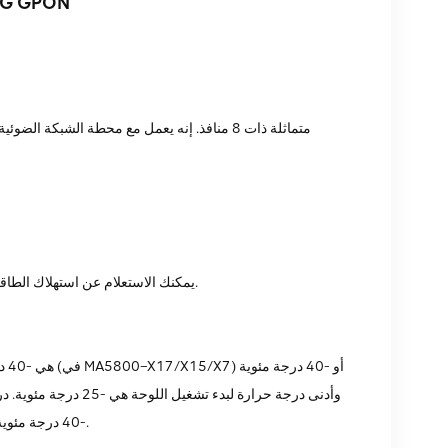
لوحة هواوي H901XSED 03032VUV ذات 8 منافذ متماثلة 10G GPON
يمكنك الاستعلام عن استهلاك الطاقة والوزن والحد الأقصى لحجم الإطار ودرجة حرارة التشغيل العادية لجميع اللوحات.
-40 درجة مئوية إلى +65 درجة مئوية وأدنى درجة حرارة لبدء تشغيل اللوحة هي -25 درجة مئوية.