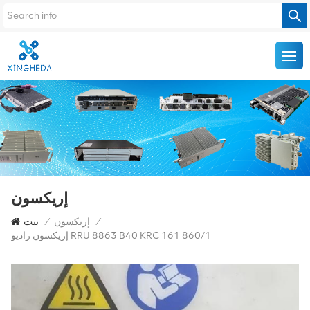
إريكسون
/
إريكسون
/
بيت
إريكسون راديو RRU 8863 B40 KRC 161 860/1