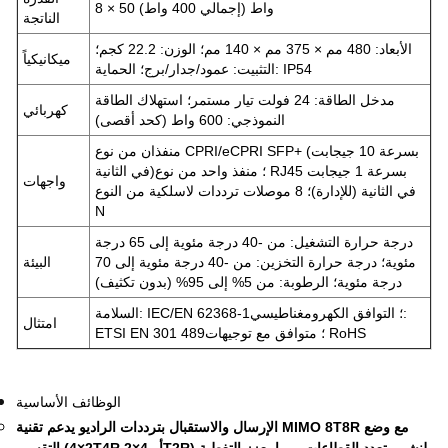
8 × 50 واط (إجمالي 400 واط)
الناتجة
الأبعاد: 480 مم × 375 مم × 140 مم؛ الوزن: 22.2 كجم؛
ميكانيكياً
التثبيت: عمود/جدار/برج؛ الحماية: IP54
مدخل الطاقة: 24 فولت تيار مستمر؛ استهلاك الطاقة
كهربائي
النموذجي: 600 واط (كحد أقصى)
منفذان من نوع CPRI/eCPRI SFP+ (بسرعة 10 جيجابت
في الثانية)؛ منفذ واحد من نوع RJ45 بسرعة 1 جيجابت
واجهات
في الثانية (للإدارة)؛ 8 موصلات ترددات لاسلكية من النوع
N
درجة حرارة التشغيل: من -40 درجة مئوية إلى 65 درجة
مئوية؛ درجة حرارة التخزين: من -40 درجة مئوية إلى 70
البيئة
درجة مئوية؛ الرطوبة: من 5% إلى 95% (بدون تكثيف)
السلامة: IEC/EN 62368-1؛ التوافق الكهرومغناطيسي:
امتثال
ETSI EN 301 489؛ متوافق مع توجيهات RoHS
الوظائف الأساسية
الإرسال والاستقبال بترددات الراديو
يدعم تقنية MIMO 8T8R مع وضع