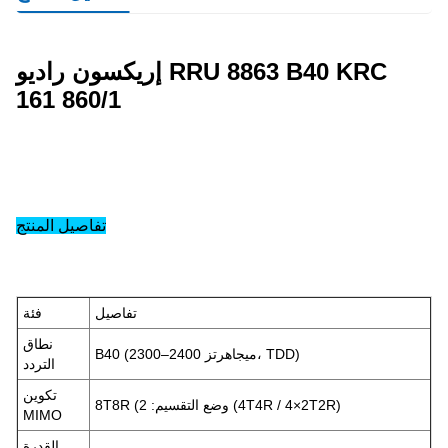
إريكسون راديو RRU 8863 B40 KRC
161 860/1
تفاصيل المنتج
تفاصيل
فئة
نطاق
B40 (2300–2400 ميجاهرتز، TDD)
التردد
تكوين
(4T4R / 4×2T2R)
8T8R (وضع التقسيم: 2
MIMO
القدرة