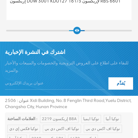
المحطة الأساسية BBU النطاق الأساسي إريكسون النطاق الأساسي
5212 KDU137 925/41 النطاق الأساسي 5212 لإريكسون
اشترك في النشرة الإخبارية
للبقاء على اطلاع على العروض الترويجية والخصومات والمبيعات والأخبار
والمزيد.
يُقدِّم
هاتف :
+8619376997331
summer@chinaxingheda.com
بريد إلكتروني :
عنوان : 2506 Xidi Building, No. 8 Fenglin Third Road,Yuelu District,
Changsha City, Hunan Province
نوكيا أبيا
نوكيا ايميا
إريكسون 2219 B8A
العلامات الساخنة :
نوكيا اف اكس دي بي
نوكيا اف اكس دي بي
نوكيا فكس إي دي