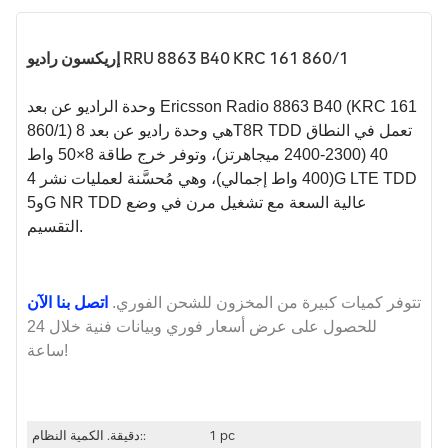
إريكسون راديو RRU 8863 B40 KRC 161 860/1
وحدة الراديو عن بعد Ericsson Radio 8863 B40 (KRC 161
860/1) هي وحدة راديو عن بعد 8T8R TDD تعمل في النطاق
40 (2300-2400 ميجاهرتز)، وتوفر خرج طاقة 8×50 واط
(400 واط إجمالي)، وهي مُحسَّنة لعمليات نشر 4G LTE TDD
و5G NR TDD عالية السعة مع تشغيل مرن في وضع
التقسيم.
تتوفر كميات كبيرة من المخزون للشحن الفوري.
اتصل بنا الآن
للحصول على عرض أسعار فوري وبيانات فنية خلال 24
ساعة!
1 pc
دقيقة. الكمية النظام::