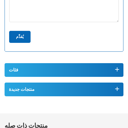
يُقدِّم
فئات
منتجات جديدة
منتجات ذات صله