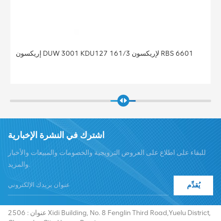
إريكسون DUW 3001 KDU127 161/3 لإريكسون RBS 6601
اشترك في النشرة الإخبارية
للبقاء على اطلاع على العروض الترويجية والخصومات والمبيعات والأخبار
والمزيد.
يُقدِّم
هاتف :
+8619376997331
summer@chinaxingheda.com
بريد إلكتروني :
عنوان : 2506 Xidi Building, No. 8 Fenglin Third Road,Yuelu District,