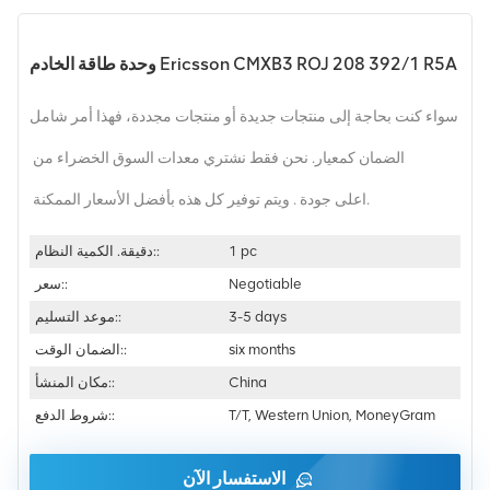
وحدة طاقة الخادم Ericsson CMXB3 ROJ 208 392/1 R5A
سواء كنت بحاجة إلى منتجات جديدة أو منتجات مجددة، فهذا أمر شامل
الضمان كمعيار. نحن فقط نشتري معدات السوق الخضراء من
اعلى جودة . ويتم توفير كل هذه بأفضل الأسعار الممكنة.
1 pc
دقيقة. الكمية النظام::
Negotiable
سعر::
3-5 days
موعد التسليم::
six months
الضمان الوقت::
China
مكان المنشأ::
T/T, Western Union, MoneyGram
شروط الدفع::
الاستفسار الآن