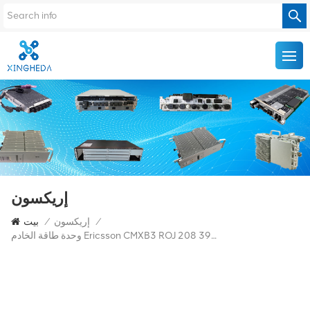
إريكسون
/
إريكسون
/
بيت
وحدة طاقة الخادم Ericsson CMXB3 ROJ 208 392/1 R5A