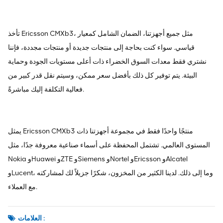
تأخذ Ericsson CMXb3، مثل جميع أجهزتنا، الضمان الشامل كمعيار
قياسي. سواء كنت بحاجة إلى منتجات جديدة أو منتجات مجددة، فإننا
نشتري فقط معدات السوق الخضراء ذات أعلى مستويات الجودة وحماية
البيئة. يتم توفير كل ذلك بأفضل سعر ممكن، وسيتم نقل قدر كبير من
فعالية التكلفة إليك مباشرةً.
يمثل Ericsson CMXb3 منتجًا واحدًا فقط في مجموعة أجهزتنا ذات
المستوى العالمي. تشتمل المحفظة على أسماء صناعية معروفة جدًا، مثل
Nokia وHuawei وZTE وSiemens وNortel وEricsson وAlcatel
وLucent، وما إلى ذلك. لدينا الكثير من المخزون، شكرًا جزيلاً لك لمشاركته
مع العملاء.
العلامات :