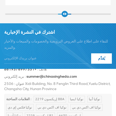
اشترك في النشرة الإخبارية
للبقاء على اطلاع على العروض الترويجية والخصومات والمبيعات والأخبار
والمزيد.
يُقدِّم
هاتف :
+8619376997331
summer@chinaxingheda.com
بريد إلكتروني :
عنوان : 2506 Xidi Building, No. 8 Fenglin Third Road,Yuelu District,
Changsha City, Hunan Province
نوكيا أبيا
نوكيا ايميا
إريكسون 2219 B8A
العلامات الساخنة :
نوكيا اف اكس دي بي
نوكيا اف اكس دي بي
نوكيا فكس إي دي
إريكسون 6630
إريكسون 2219 B1
نوكيا آسيا