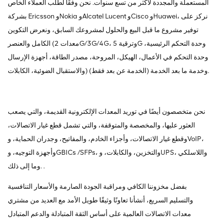
المستعملة والمجددة لأكثر من تسع سنوات. نحن وفقًا لطلب العملاء الخاص
بشركة Ericsson وNokia وAlcatel Lucent وCisco وHuawei، نركز على
توفير مشروع ما قبل البيع والحلول لمشروعك السابق، ونعرض التكوين
الكامل والعنصر (معدات 2G/3G/4G، وترقية 5G وحدة التحكم الرئيسية،
وحدة التحكم في الأعمال، الهيكل، المروحة، مصدر الطاقة، أجهزة الإرسال
والاستقبال الضوئية، الكابلات) وخدمة ما بعد الخدمة (الخدمة عن بعد فقط).
نحن متخصصون أيضًا في توريد المعدات الإلكترونية القديمة، والتي يصعب
العثور عليها، والمخصصة والمتوقفة، والتي تشمل قطع غيار الاتصالات،
وقطع غيار الاتصالات، وأجزاء الخادم، والمفاتيح، وجدران الحماية، وVoIP،
وأجهزة التوجيه، وGBICs /SFPs، والتخزين، والكابلات، وUPS، واللاسلكي
وما إلى ذلك. .
بفضل مخزوننا الكافي ومراقبة الجودة الصارمة والأسعار التنافسية
والتسليم السريع، أنشأنا تعاونًا وثيقًا طويل الأمد مع العديد من مشتري
معدات الاتصالات العالمية على أساس الثقة المتبادلة والدعم المتبادل