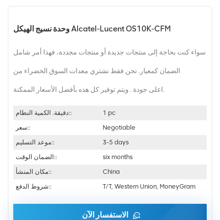
وحدة نسيج الهيكل Alcatel-Lucent OS10K-CFM
سواء كنت بحاجة إلى منتجات جديدة أو منتجات مجددة، فهذا أمر شامل
الضمان كمعيار. نحن فقط نشتري معدات السوق الخضراء من
اعلى جودة . ويتم توفير كل هذه بأفضل الأسعار الممكنة.
1 pc
دقيقة. الكمية النظام::
Negotiable
سعر::
3-5 days
موعد التسليم::
six months
الضمان الوقت::
China
مكان المنشأ::
T/T, Western Union, MoneyGram
شروط الدفع::
الاستفسار الآن