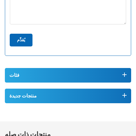
يُقدِّم
فئات
منتجات جديدة
منتجات ذات صله