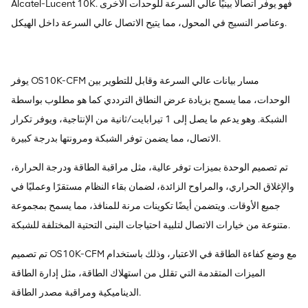
Alcatel-Lucent 10K. فهو يوفر اتصالاً بينيًا عالي السرعة للوحدات الأخرى
وعناصر النسيج في المحول، مما يتيح الاتصال عالي السرعة داخل الهيكل.
يوفر OS10K-CFM مسار بيانات عالي السرعة وقابل للتطوير بين
الوحدات، مما يسمح بزيادة عرض النطاق الترددي كما هو مطلوب بواسطة
الشبكة. وهو يدعم ما يصل إلى 1 تيرابايت/ثانية من الإنتاجية، ويوفر تكرار
الاتصال، مما يضمن توفر الشبكة ومرونتها بدرجة كبيرة.
تم تصميم الوحدة بميزات توفر عالية، مثل مراقبة الطاقة ودرجة الحرارة،
والإغلاق الحراري، والمراوح الزائدة، لضمان بقاء النظام مستقرًا وعمليًا في
جميع الأوقات. ويتضمن أيضًا تكوينات مرنة للمنافذ، مما يسمح بمجموعة
متنوعة من خيارات الاتصال لتلبية احتياجات البنى التحتية المختلفة للشبكة.
تم تصميم OS10K-CFM مع وضع كفاءة الطاقة في الاعتبار، وذلك باستخدام
الميزات المتقدمة التي تقلل من استهلاك الطاقة، مثل إدارة الطاقة
الديناميكية ومراقبة مصدر الطاقة.