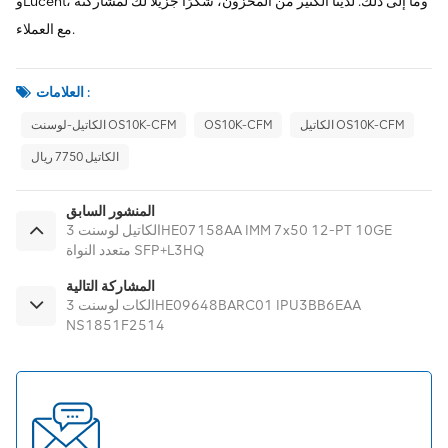
وLucent، وما إلى ذلك. لدينا الكثير من المخزون، شكرًا جزيلاً لك لمشاركته
مع العملاء.
العلامات :
الكاتيل OS10K-CFM
OS10K-CFM
الكاتيل-لوسنت OS10K-CFM
الكاتيل 7750 ريال
المنشور السابق
الكاتيل لوسنت 3HE07158AA IMM 7x50 12-PT 10GE
متعدد النواة SFP+L3HQ
المشاركة التالية
الكات لوسنت 3HE09648BARC01 IPU3BB6EAA
NS1851F2514