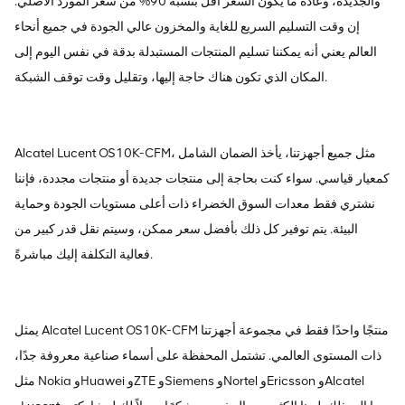
والجديدة، وعادة ما يكون السعر أقل بنسبة 90% من سعر المورد الأصلي.
إن وقت التسليم السريع للغاية والمخزون عالي الجودة في جميع أنحاء
العالم يعني أنه يمكننا تسليم المنتجات المستبدلة بدقة في نفس اليوم إلى
المكان الذي تكون هناك حاجة إليها، وتقليل وقت توقف الشبكة.
Alcatel Lucent OS10K-CFM، مثل جميع أجهزتنا، يأخذ الضمان الشامل
كمعيار قياسي. سواء كنت بحاجة إلى منتجات جديدة أو منتجات مجددة، فإننا
نشتري فقط معدات السوق الخضراء ذات أعلى مستويات الجودة وحماية
البيئة. يتم توفير كل ذلك بأفضل سعر ممكن، وسيتم نقل قدر كبير من
فعالية التكلفة إليك مباشرةً.
يمثل Alcatel Lucent OS10K-CFM منتجًا واحدًا فقط في مجموعة أجهزتنا
ذات المستوى العالمي. تشتمل المحفظة على أسماء صناعية معروفة جدًا،
مثل Nokia وHuawei وZTE وSiemens وNortel وEricsson وAlcatel