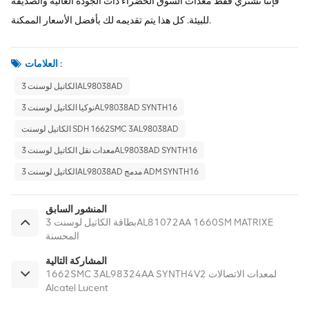
فإننا نشتري فقط معدات السوق الخضراء ذات الجودة العالية والصديقة
للبيئة. كل هذا يتم تقديمه لك بأفضل الأسعار الممكنة.
العلامات :
الكاتيل لوسنت 3AL98038AD
نوكيا الكاتيل لوسنت 3AL98038AD SYNTH16
الكاتيل لوسنت SDH 1662SMC 3AL98038AD
معدات نقل الكاتيل لوسنت 3AL98038AD SYNTH16
الكاتيل لوسنت 3AL98038AD مدمج ADM SYNTH16
المنشور السابق
بطاقة الكاتيل لوسنت 3AL81072AA 1660SM MATRIXE
المحسنة
المشاركة التالية
1662SMC 3AL98324AA SYNTH4V2 لمعدات الاتصالات
Alcatel Lucent