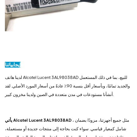
إيجابياتنا
لدينا هاتف Alcatel Lucent 3AL98038AD للبيع، بما في ذلك المستعمل
والجديد تمامًا، وبأسعار أقل بنسبة 90٪ عادةً من أسعار المورد الأصلي. لقد
أنشأنا مستودعات في مدن متعددة في الصين ولدينا مخزون كبير.
، مثل جميع أجهزتنا، مزودًا بضمان
يأتي Alcatel Lucent 3AL98038AD
شامل كمعيار قياسي. سواء كنت بحاجة إلى منتجات جديدة أو مستعملة،