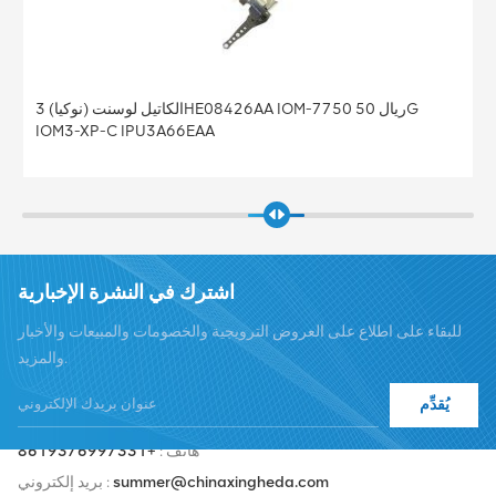
الكاتيل 3HE08428 SFM-7750 ريال SFM5-12 الكاتيل
3HE08428AA
اشترك في النشرة الإخبارية
للبقاء على اطلاع على العروض الترويجية والخصومات والمبيعات والأخبار
والمزيد.
يُقدِّم
هاتف :
+8619376997331
summer@chinaxingheda.com
بريد إلكتروني :