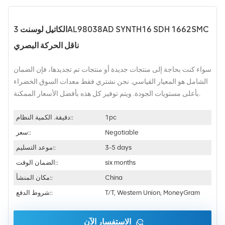
الكاتيل لوسنت 3AL98038AD SYNTH16 SDH 1662SMC
ناقل الحركة البصري
سواء كنت بحاجة إلى منتجات جديدة أو منتجات تم تجديدها، فإن الضمان
الشامل هو المعيار القياسي. نحن نشتري فقط معدات السوق الخضراء
بأعلى مستويات الجودة. ويتم توفير كل هذه بأفضل الأسعار الممكنة.
1pc
دقيقة. الكمية النظام::
Negotiable
سعر::
3-5 days
موعد التسليم::
six months
الضمان الوقت::
China
مكان المنشأ::
T/T, Western Union, MoneyGram
شروط الدفع::
الاستفسار الآن